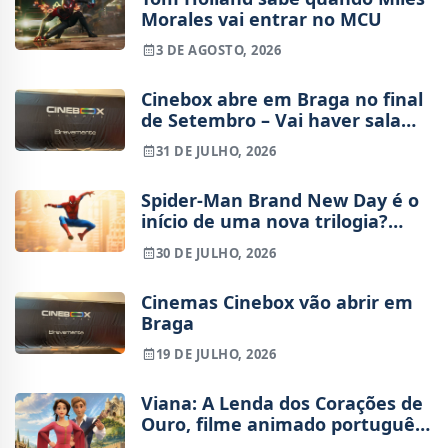
Morales vai entrar no MCU
3 DE AGOSTO, 2026
Cinebox abre em Braga no final
de Setembro – Vai haver sala
IMAX?
31 DE JULHO, 2026
Spider-Man Brand New Day é o
início de uma nova trilogia?
Tudo o que sabemos sobre o
30 DE JULHO, 2026
futuro do Peter Parker de Tom
Holland
Cinemas Cinebox vão abrir em
Braga
19 DE JULHO, 2026
Viana: A Lenda dos Corações de
Ouro, filme animado português,
já tem trailer