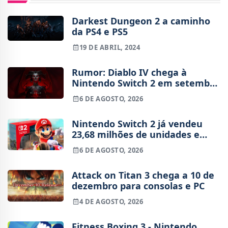
Darkest Dungeon 2 a caminho
da PS4 e PS5
19 DE ABRIL, 2024
Rumor: Diablo IV chega à
Nintendo Switch 2 em setembro
e vai custar o preço de um jogo
6 DE AGOSTO, 2026
novo
Nintendo Switch 2 já vendeu
23,68 milhões de unidades e
está 4 milhões à frente da
6 DE AGOSTO, 2026
Switch original no mesmo
período
Attack on Titan 3 chega a 10 de
dezembro para consolas e PC
4 DE AGOSTO, 2026
Fitness Boxing 3 - Nintendo