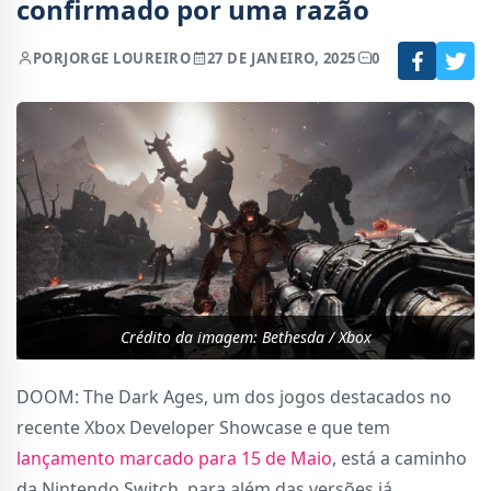
confirmado por uma razão
POR
JORGE LOUREIRO
27 DE JANEIRO, 2025
0
Crédito da imagem: Bethesda / Xbox
DOOM: The Dark Ages, um dos jogos destacados no
recente Xbox Developer Showcase e que tem
lançamento marcado para 15 de Maio
, está a caminho
da Nintendo Switch, para além das versões já