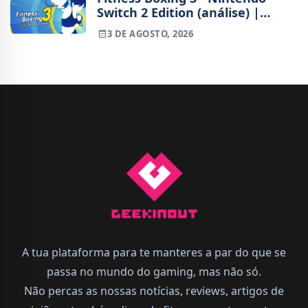
Switch 2 Edition (análise) |
Treinos refinados, mas ainda
3 DE AGOSTO, 2026
fora de ritmo
A tua plataforma para te manteres a par do que se
passa no mundo do gaming, mas não só.
Não percas as nossas notícias, reviews, artigos de