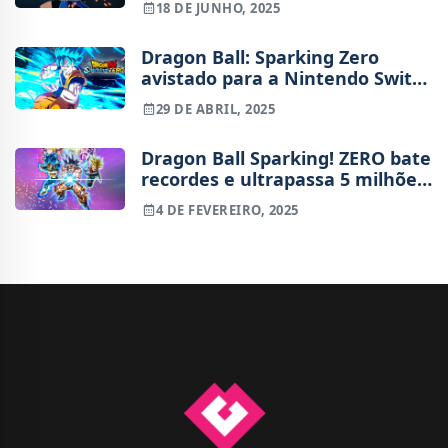
18 DE JUNHO, 2025
junho
Dragon Ball: Sparking Zero
avistado para a Nintendo Switch
2
29 DE ABRIL, 2025
Dragon Ball Sparking! ZERO bate
recordes e ultrapassa 5 milhões
de cópias vendidas
4 DE FEVEREIRO, 2025