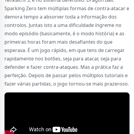
Sparking Zero tem múltiplas formas de contra-atacar e
demora tempo a absorver toda a informação dos
controlos. Juntas isto a uma dificuldade íngreme no
modo episódio (basicamente, é o modo história) e as
primeiras horas foram mais desafiantes do que
esperava. É um jogo rápido, em que tens de carregar
rapidamente nos botões, seja para atacar, seja para
defender e fazer contra-ataques. Mas a prática faz a
perfeição. Depois de passar pelos múltiplos tutoriais e
fazer várias partidas, o jogo tornou-se mais prazeroso.