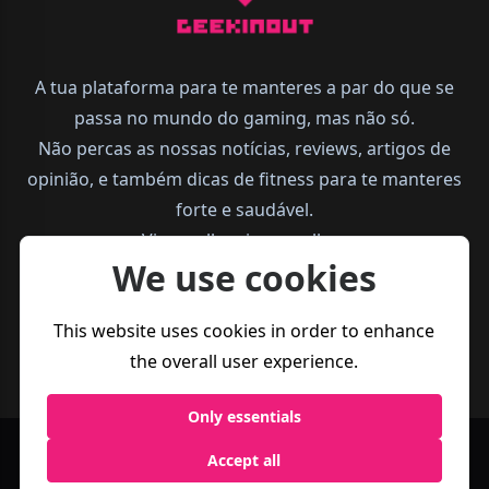
A tua plataforma para te manteres a par do que se
passa no mundo do gaming, mas não só.
Não percas as nossas notícias, reviews, artigos de
opinião, e também dicas de fitness para te manteres
forte e saudável.
Vive melhor, joga melhor.
We use cookies
This website uses cookies in order to enhance
the overall user experience.
Only essentials
Accept all
Política de
Termos e
Business