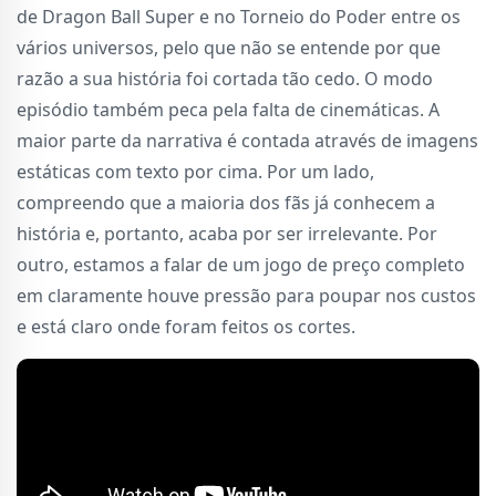
de Dragon Ball Super e no Torneio do Poder entre os
vários universos, pelo que não se entende por que
razão a sua história foi cortada tão cedo. O modo
episódio também peca pela falta de cinemáticas. A
maior parte da narrativa é contada através de imagens
estáticas com texto por cima. Por um lado,
compreendo que a maioria dos fãs já conhecem a
história e, portanto, acaba por ser irrelevante. Por
outro, estamos a falar de um jogo de preço completo
em claramente houve pressão para poupar nos custos
e está claro onde foram feitos os cortes.