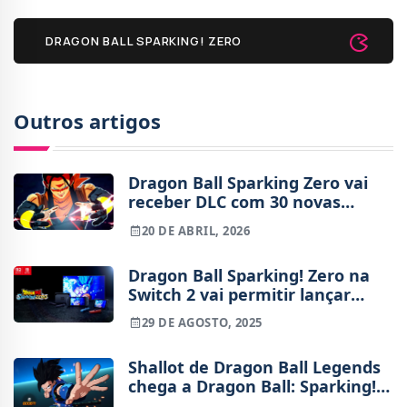
DRAGON BALL SPARKING! ZERO
Outros artigos
Dragon Ball Sparking Zero vai
receber DLC com 30 novas
personagens e novo modo a
20 DE ABRIL, 2026
solo
Dragon Ball Sparking! Zero na
Switch 2 vai permitir lançar
Kamehameha com as mãos
29 DE AGOSTO, 2025
Shallot de Dragon Ball Legends
chega a Dragon Ball: Sparking!
ZERO como DLC no final de