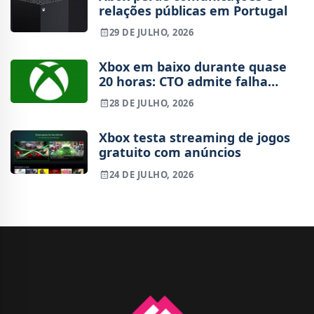
relações públicas em Portugal
29 DE JULHO, 2026
Xbox em baixo durante quase
20 horas: CTO admite falha
"inaceitável" e explica o que
28 DE JULHO, 2026
correu mal
Xbox testa streaming de jogos
gratuito com anúncios
24 DE JULHO, 2026