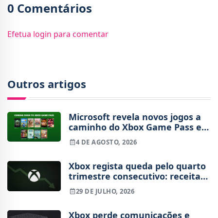
0 Comentários
Efetua login para comentar
Outros artigos
Microsoft revela novos jogos a
caminho do Xbox Game Pass em
agosto
4 DE AGOSTO, 2026
Xbox regista queda pelo quarto
trimestre consecutivo: receitas
de hardware e conteúdo em
29 DE JULHO, 2026
queda
Xbox perde comunicações e