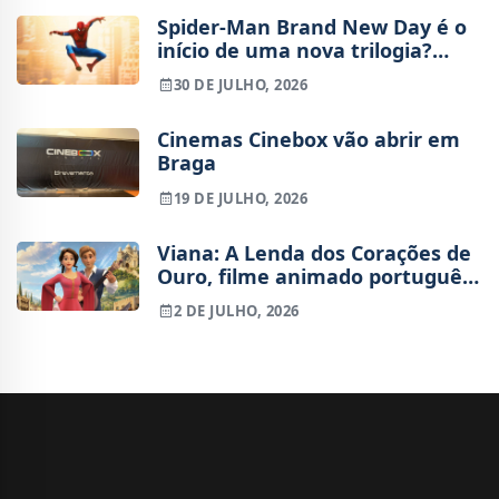
Spider-Man Brand New Day é o
início de uma nova trilogia?
Tudo o que sabemos sobre o
30 DE JULHO, 2026
futuro do Peter Parker de Tom
Holland
Cinemas Cinebox vão abrir em
Braga
19 DE JULHO, 2026
Viana: A Lenda dos Corações de
Ouro, filme animado português,
já tem trailer
2 DE JULHO, 2026