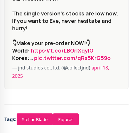
The single version’s stocks are low now.
If you want to Eve, never hesitate and
hurry!
👇Make your pre-order NOW!👇
World:
https://t.co/LBOrlXqylG
Korea:…
pic.twitter.com/qRs5KrG59o
— jnd studios co., ltd. (@collectjnd)
april 18,
2025
Tags:
Stellar Blade
Figuras