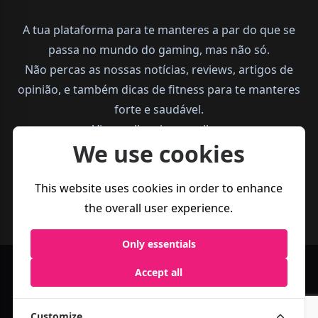
A tua plataforma para te manteres a par do que se
passa no mundo do gaming, mas não só.
Não percas as nossas notícias, reviews, artigos de
opinião, e também dicas de fitness para te manteres
forte e saudável.
Vive melhor, joga melhor.
We use cookies
This website uses cookies in order to enhance
the overall user experience.
Only essentials
Accept all
Política de
Termos e
Business
Privacidade
Condições
Customize