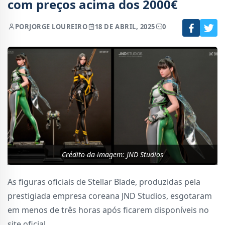
com preços acima dos 2000€
POR
JORGE LOUREIRO
18 DE ABRIL, 2025
0
Crédito da imagem: JND Studios
As figuras oficiais de Stellar Blade, produzidas pela
prestigiada empresa coreana JND Studios, esgotaram
em menos de três horas após ficarem disponíveis no
site oficial.