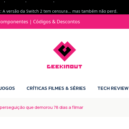
Jorge Loureiro | Fearme diz: A versão da Switch 2 tem censura... mas também não perdes muito.
e com vontade para comprar para a Switch 2 :P
omponentes | Códigos & Descontos
Jorge Loureiro | Fearme diz: Boas, obrigado pelo teu comentário. Talvez seja verdade que a Microsoft está a tentar redefinir o futuro dos jogos, mas para uma marca que já trocou de estratégia tantas vezes, é difícil acreditar em mais uma virada de direção. Basta lembrar do Kinect, da aposta no cloud gaming, ou mesmo do discurso de que os exclusivos eram "essenciais": todas essas promessas acabaram por perder força com o tempo. Além disso, há um ponto chave que estás a ignorar: as consolas Xbox. Está à vista que foram praticamente abandonadas. Quem comprou uma Xbox Series X a pensar que ia ser a máquina indispensável para jogar exclusivos, ficou a arder, porque hoje esses jogos chegam também ao PC e, cada vez mais, até à concorrência. Isso mina a identidade da marca e enfraquece a confiança dos jogadores. A PlayStation até pode estar a lançar alguns jogos na Xbox como o Helldivers 2, mas não é o catálogo inteiro. Desta forma, as consolas PS5 continuam a ter valor.
 JOGOS
CRÍTICAS FILMES & SÉRIES
TECH REVIEW
erseguição que demorou 78 dias a filmar