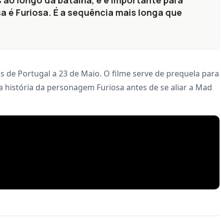
ao longo da batalha, e é importante para
 é Furiosa. É a sequência mais longa que
 de Portugal a 23 de Maio. O filme serve de prequela para
 história da personagem Furiosa antes de se aliar a Mad