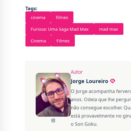
Tags:
cinema
filmes
Furiosa: Uma Saga Mad Max
mad max
Cinema
Filmes
Autor
Jorge Loureiro
O Jorge acompanha fervero
anos. Odeia que lhe pergun
não consegue escolher. Qua
está provavelmente no giná
o Son Goku.