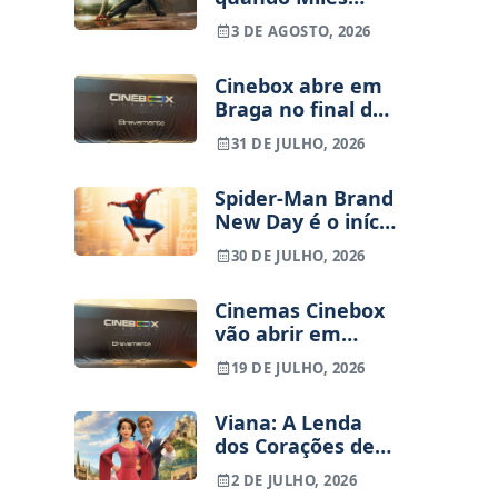
Morales vai entrar
3 DE AGOSTO, 2026
no MCU
Cinebox abre em
Braga no final de
Setembro – Vai
31 DE JULHO, 2026
haver sala IMAX?
Spider-Man Brand
New Day é o início
de uma nova
30 DE JULHO, 2026
trilogia? Tudo o
que sabemos
Cinemas Cinebox
sobre o futuro do
vão abrir em
Peter Parker de
Braga
Tom Holland
19 DE JULHO, 2026
Viana: A Lenda
dos Corações de
Ouro, filme
2 DE JULHO, 2026
animado