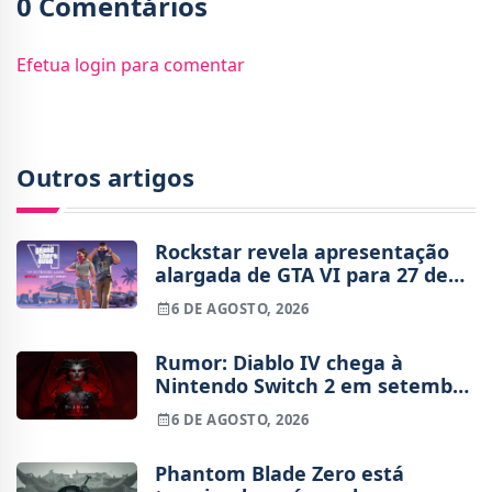
0 Comentários
Efetua login para comentar
Outros artigos
Rockstar revela apresentação
alargada de GTA VI para 27 de
agosto
6 DE AGOSTO, 2026
Rumor: Diablo IV chega à
Nintendo Switch 2 em setembro
e vai custar o preço de um jogo
6 DE AGOSTO, 2026
novo
Phantom Blade Zero está