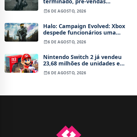
terminado, pré-vendas
começam na próxima semana
6 DE AGOSTO, 2026
Halo: Campaign Evolved: Xbox
despede funcionários uma
semana após o lançamento
6 DE AGOSTO, 2026
Nintendo Switch 2 já vendeu
23,68 milhões de unidades e
está 4 milhões à frente da
6 DE AGOSTO, 2026
Switch original no mesmo
período