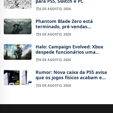
para PS5, Switch e PC
6 DE AGOSTO, 2026
Phantom Blade Zero está
terminado, pré-vendas
começam na próxima semana
6 DE AGOSTO, 2026
Halo: Campaign Evolved: Xbox
despede funcionários uma
semana após o lançamento
6 DE AGOSTO, 2026
Rumor: Nova caixa da PS5 avisa
que os jogos físicos acabam em
2028
6 DE AGOSTO, 2026