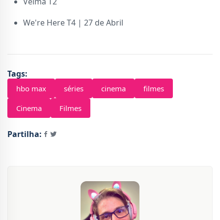
Velma T2
We're Here T4 | 27 de Abril
Tags:
hbo max
séries
cinema
filmes
Cinema
Filmes
Partilha: