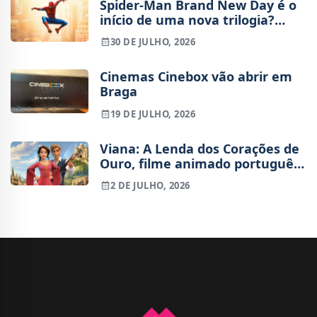
Spider-Man Brand New Day é o
início de uma nova trilogia?
Tudo o que sabemos sobre o
30 DE JULHO, 2026
futuro do Peter Parker de Tom
Holland
Cinemas Cinebox vão abrir em
Braga
19 DE JULHO, 2026
Viana: A Lenda dos Corações de
Ouro, filme animado português,
já tem trailer
2 DE JULHO, 2026