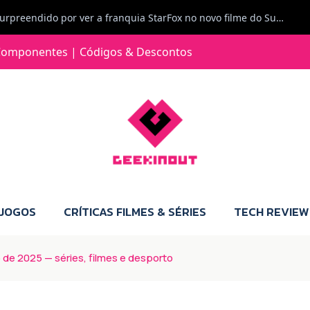
Jorge Loureiro | Fearme diz: A versão da Switch 2 tem censura... mas também não perdes muito.
e com vontade para comprar para a Switch 2 :P
omponentes | Códigos & Descontos
Jorge Loureiro | Fearme diz: Boas, obrigado pelo teu comentário. Talvez seja verdade que a Microsoft está a tentar redefinir o futuro dos jogos, mas para uma marca que já trocou de estratégia tantas vezes, é difícil acreditar em mais uma virada de direção. Basta lembrar do Kinect, da aposta no cloud gaming, ou mesmo do discurso de que os exclusivos eram "essenciais": todas essas promessas acabaram por perder força com o tempo. Além disso, há um ponto chave que estás a ignorar: as consolas Xbox. Está à vista que foram praticamente abandonadas. Quem comprou uma Xbox Series X a pensar que ia ser a máquina indispensável para jogar exclusivos, ficou a arder, porque hoje esses jogos chegam também ao PC e, cada vez mais, até à concorrência. Isso mina a identidade da marca e enfraquece a confiança dos jogadores. A PlayStation até pode estar a lançar alguns jogos na Xbox como o Helldivers 2, mas não é o catálogo inteiro. Desta forma, as consolas PS5 continuam a ter valor.
 JOGOS
CRÍTICAS FILMES & SÉRIES
TECH REVIEW
e 2025 — séries, filmes e desporto