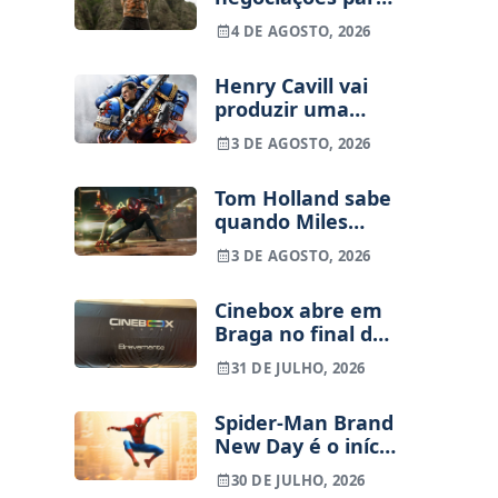
Kratos na série
4 DE AGOSTO, 2026
God of War da
Amazon
Henry Cavill vai
produzir uma
série animada de
3 DE AGOSTO, 2026
Warhammer
40,000 para a
Tom Holland sabe
Amazon
quando Miles
Morales vai entrar
3 DE AGOSTO, 2026
no MCU
Cinebox abre em
Braga no final de
Setembro – Vai
31 DE JULHO, 2026
haver sala IMAX?
Spider-Man Brand
New Day é o início
de uma nova
30 DE JULHO, 2026
trilogia? Tudo o