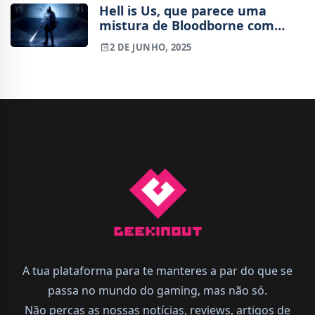
Hell is Us, que parece uma
mistura de Bloodborne com
Death Stranding, recebe hoje
2 DE JUNHO, 2025
uma demo
A tua plataforma para te manteres a par do que se
passa no mundo do gaming, mas não só.
Não percas as nossas notícias, reviews, artigos de