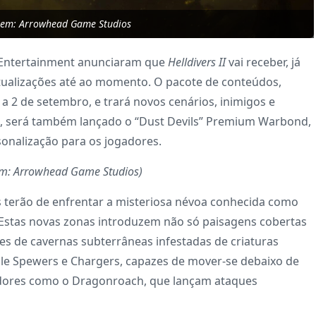
gem: Arrowhead Game Studios
e Entertainment anunciaram que
Helldivers II
vai receber, já
tualizações até ao momento. O pacote de conteúdos,
l a 2 de setembro, e trará novos cenários, inimigos e
o, será também lançado o “Dust Devils” Premium Warbond,
onalização para os jogadores.
em: Arrowhead Game Studios)
s terão de enfrentar a misteriosa névoa conhecida como
Estas novas zonas introduzem não só paisagens cobertas
s de cavernas subterrâneas infestadas de criaturas
ile Spewers e Chargers, capazes de mover-se debaixo de
adores como o Dragonroach, que lançam ataques