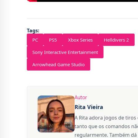
Tags:
PC
PS5
Xbox Series
Helldivers 2
Sony Interactive Entertainment
Arrowhead Game Studio
Autor
Rita Vieira
A Rita adora jogos de tiros
tanto que os comandos não
regularmente. Também dá 