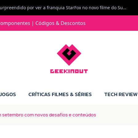
Jorge Loureiro | Fearme diz: A versão da Switch 2 tem censura... mas também não perdes muito.
e com vontade para comprar para a Switch 2 :P
omponentes | Códigos & Descontos
Jorge Loureiro | Fearme diz: Boas, obrigado pelo teu comentário. Talvez seja verdade que a Microsoft está a tentar redefinir o futuro dos jogos, mas para uma marca que já trocou de estratégia tantas vezes, é difícil acreditar em mais uma virada de direção. Basta lembrar do Kinect, da aposta no cloud gaming, ou mesmo do discurso de que os exclusivos eram "essenciais": todas essas promessas acabaram por perder força com o tempo. Além disso, há um ponto chave que estás a ignorar: as consolas Xbox. Está à vista que foram praticamente abandonadas. Quem comprou uma Xbox Series X a pensar que ia ser a máquina indispensável para jogar exclusivos, ficou a arder, porque hoje esses jogos chegam também ao PC e, cada vez mais, até à concorrência. Isso mina a identidade da marca e enfraquece a confiança dos jogadores. A PlayStation até pode estar a lançar alguns jogos na Xbox como o Helldivers 2, mas não é o catálogo inteiro. Desta forma, as consolas PS5 continuam a ter valor.
 JOGOS
CRÍTICAS FILMES & SÉRIES
TECH REVIEW
 em setembro com novos desafios e conteúdos