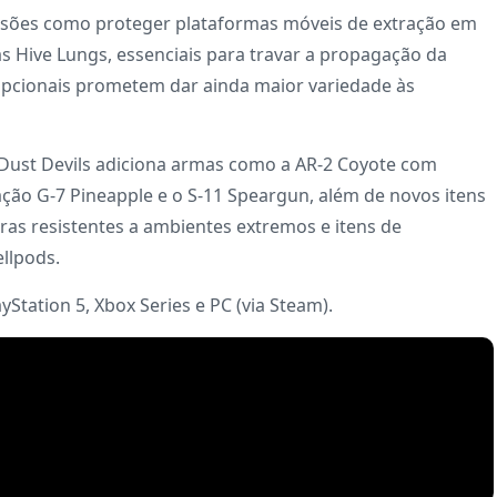
issões como proteger plataformas móveis de extração em
s Hive Lungs, essenciais para travar a propagação da
 opcionais prometem dar ainda maior variedade às
 Dust Devils adiciona armas como a AR-2 Coyote com
ção G-7 Pineapple e o S-11 Speargun, além de novos itens
ras resistentes a ambientes extremos e itens de
llpods.
yStation 5, Xbox Series e PC (via Steam).