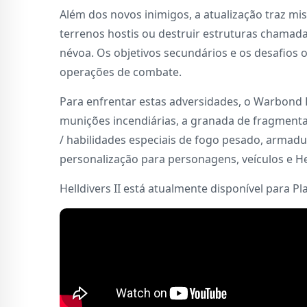
Além dos novos inimigos, a atualização traz m
terrenos hostis ou destruir estruturas chamada
névoa. Os objetivos secundários e os desafios
operações de combate.
Para enfrentar estas adversidades, o Warbond
munições incendiárias, a granada de fragmenta
/ habilidades especiais de fogo pesado, armadu
personalização para personagens, veículos e He
Helldivers II está atualmente disponível para Pla