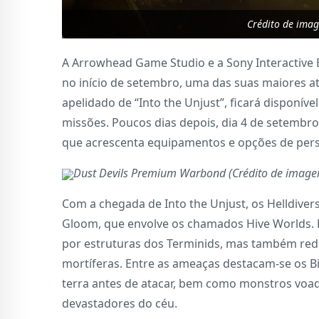
Crédito de ima
A Arrowhead Game Studio e a Sony Interactiv
no início de setembro, uma das suas maiores a
apelidado de “Into the Unjust”, ficará disponíve
missões. Poucos dias depois, dia 4 de setembr
que acrescenta equipamentos e opções de pers
Dust Devils Premium Warbond (Crédito de imag
Com a chegada de Into the Unjust, os Helldiver
Gloom, que envolve os chamados Hive Worlds. 
por estruturas dos Terminids, mas também rede
mortíferas. Entre as ameaças destacam-se os B
terra antes de atacar, bem como monstros vo
devastadores do céu.