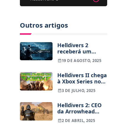
Outros artigos
Helldivers 2
receberá um
crossover com
19 DE AGOSTO, 2025
Halo: ODST num
novo Legendary
Helldivers II chega
Warbond
à Xbox Series no
final do verão
3 DE JULHO, 2025
Helldivers 2: CEO
da Arrowhead
recorda a crise
2 DE ABRIL, 2025
que quase
afundou o jogo