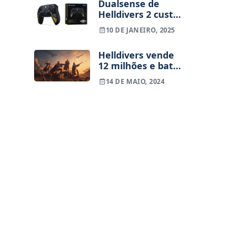
Dualsense de
Helldivers 2 custa
84,99 euros;
10 DE JANEIRO, 2025
reservas já
abertas
Helldivers vende
12 milhões e bate
recorde de God of
14 DE MAIO, 2024
War Ragnarok