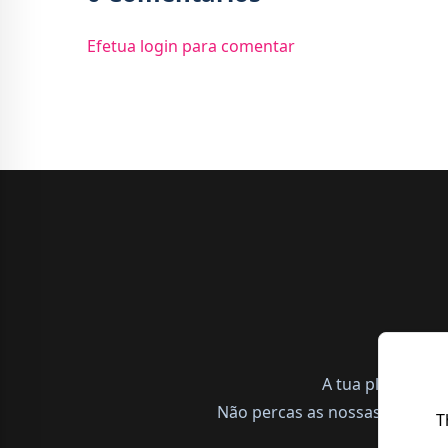
Efetua login para comentar
A tua plataform
Não percas as nossas notícias,
T