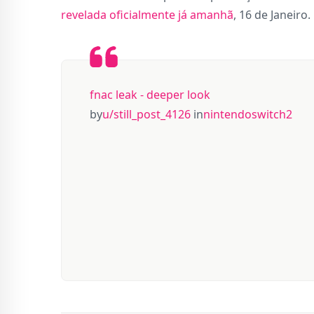
revelada oficialmente já amanhã
, 16 de Janeiro.
fnac leak - deeper look
by
u/still_post_4126
in
nintendoswitch2