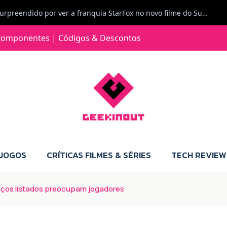
Carlos Ferreira diz: Fiquei surpreendido por ver a franquia StarFox no novo filme do Super Mario Galaxy - O filme. Boa! O tema de espaço está de novo na moda.
Jorge Loureiro | Fearme diz: A versão da Switch 2 tem censura... mas também não perdes muito.
omponentes | Códigos & Descontos
e com vontade para comprar para a Switch 2 :P
Jorge Loureiro | Fearme diz: Boas, obrigado pelo teu comentário. Talvez seja verdade que a Microsoft está a tentar redefinir o futuro dos jogos, mas para uma marca que já trocou de estratégia tantas vezes, é difícil acreditar em mais uma virada de direção. Basta lembrar do Kinect, da aposta no cloud gaming, ou mesmo do discurso de que os exclusivos eram "essenciais": todas essas promessas acabaram por perder força com o tempo. Além disso, há um ponto chave que estás a ignorar: as consolas Xbox. Está à vista que foram praticamente abandonadas. Quem comprou uma Xbox Series X a pensar que ia ser a máquina indispensável para jogar exclusivos, ficou a arder, porque hoje esses jogos chegam também ao PC e, cada vez mais, até à concorrência. Isso mina a identidade da marca e enfraquece a confiança dos jogadores. A PlayStation até pode estar a lançar alguns jogos na Xbox como o Helldivers 2, mas não é o catálogo inteiro. Desta forma, as consolas PS5 continuam a ter valor.
 JOGOS
CRÍTICAS FILMES & SÉRIES
TECH REVIEW
eços listados preocupam jogadores