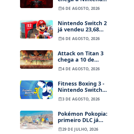
Switch 2 em
6 DE AGOSTO, 2026
setembro e vai
custar o preço de
Nintendo Switch 2
um jogo novo
já vendeu 23,68
milhões de
6 DE AGOSTO, 2026
unidades e está 4
milhões à frente
Attack on Titan 3
da Switch original
chega a 10 de
no mesmo
dezembro para
período
4 DE AGOSTO, 2026
consolas e PC
Fitness Boxing 3 -
Nintendo Switch 2
Edition (análise) |
3 DE AGOSTO, 2026
Treinos refinados,
mas ainda fora de
Pokémon Pokopia:
ritmo
primeiro DLC já
tem data marcada
29 DE JULHO, 2026