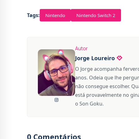
Tags:
Nintendo
Nintendo Switch 2
Autor
Jorge Loureiro
O Jorge acompanha fervero
anos. Odeia que lhe pergun
não consegue escolher. Qua
está provavelmente no giná
o Son Goku.
0 Comentários