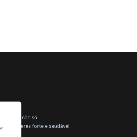
ing, mas não só.
a te manteres forte e saudável.
er