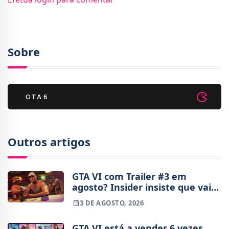
Sobre
GTA 6
Outros artigos
GTA VI com Trailer #3 em
agosto? Insider insiste que vai
haver novidades
3 DE AGOSTO, 2026
GTA VI está a vender 6 vezes