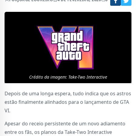
Crédito da imagem: Take-Two Interactive
Depois de uma longa espera, tudo indica que os astros
estão finalmente alinhados para o lançamento de GTA
VI.
Apesar do receio persistente de um novo adiamento
entre os fãs, os planos da Take-Two Interactive