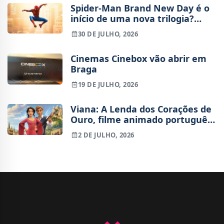
Spider-Man Brand New Day é o
início de uma nova trilogia?
Tudo o que sabemos sobre o
30 DE JULHO, 2026
futuro do Peter Parker de Tom
Holland
Cinemas Cinebox vão abrir em
Braga
19 DE JULHO, 2026
Viana: A Lenda dos Corações de
Ouro, filme animado português,
já tem trailer
2 DE JULHO, 2026