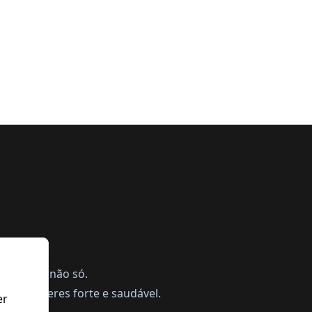
ing, mas não só.
a te manteres forte e saudável.
er