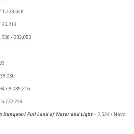
/ 1.228.548
/ 46.214
6.938 / 232.050
003
538.030
94 / 8.089.216
/ 5.732.749
in a Dungeon? Full Land of Water and Light
– 2.524 / Novo