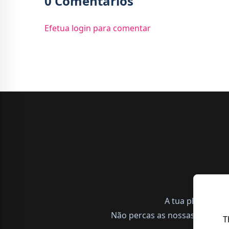
0 Comentários
Efetua login para comentar
A tua plataform
Não percas as nossas notícias,
T