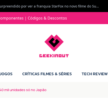
Jorge Loureiro | Fearme diz: A versão da Switch 2 tem censura... mas também não perdes muito.
omponentes | Códigos & Descontos
e com vontade para comprar para a Switch 2 :P
Jorge Loureiro | Fearme diz: Boas, obrigado pelo teu comentário. Talvez seja verdade que a Microsoft está a tentar redefinir o futuro dos jogos, mas para uma marca que já trocou de estratégia tantas vezes, é difícil acreditar em mais uma virada de direção. Basta lembrar do Kinect, da aposta no cloud gaming, ou mesmo do discurso de que os exclusivos eram "essenciais": todas essas promessas acabaram por perder força com o tempo. Além disso, há um ponto chave que estás a ignorar: as consolas Xbox. Está à vista que foram praticamente abandonadas. Quem comprou uma Xbox Series X a pensar que ia ser a máquina indispensável para jogar exclusivos, ficou a arder, porque hoje esses jogos chegam também ao PC e, cada vez mais, até à concorrência. Isso mina a identidade da marca e enfraquece a confiança dos jogadores. A PlayStation até pode estar a lançar alguns jogos na Xbox como o Helldivers 2, mas não é o catálogo inteiro. Desta forma, as consolas PS5 continuam a ter valor.
 JOGOS
CRÍTICAS FILMES & SÉRIES
TECH REVIEW
40 mil unidades só no Japão