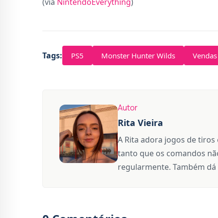
(via
NintendoEverything
)
Tags:
PS5
Monster Hunter Wilds
Vendas
Autor
Rita Vieira
A Rita adora jogos de tiros
tanto que os comandos não
regularmente. Também dá 