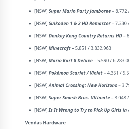
[NSW]
Super Mario Party Jamboree
– 8.772 
[NSW]
Suikoden 1 & 2 HD Remaster
– 7.330 
[NSW]
Donkey Kong Country Returns HD
– 
[NSW]
Minecraft
– 5.851 / 3.832.963
[NSW]
Mario Kart 8 Deluxe
– 5.590 / 6.283.
[NSW]
Pokémon Scarlet / Violet
– 4.351 / 5.
[NSW]
Animal Crossing: New Horizons
– 3.7
[NSW]
Super Smash Bros. Ultimate
– 3.048 
[NSW]
Is It Wrong to Try to Pick Up Girls 
Vendas Hardware