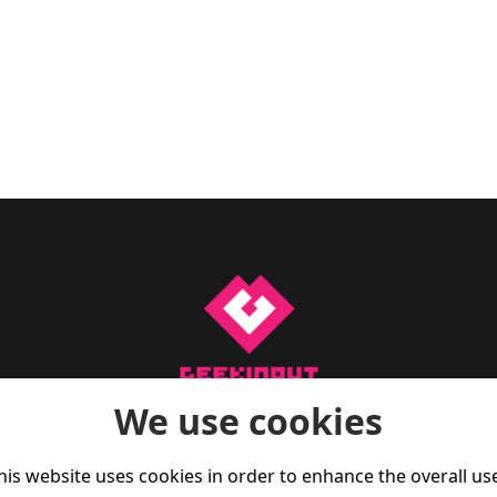
We use cookies
a para te manteres a par do que se passa no mundo do gam
 reviews, artigos de opinião, e também dicas de fitness par
his website uses cookies in order to enhance the overall us