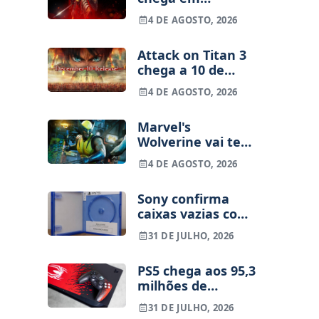
setembro para
4 DE AGOSTO, 2026
consolas e PC
Attack on Titan 3
chega a 10 de
dezembro para
4 DE AGOSTO, 2026
consolas e PC
Marvel's
Wolverine vai ter
decapitações e
4 DE AGOSTO, 2026
nádegas à mostra
Sony confirma
caixas vazias com
códigos a partir de
31 DE JULHO, 2026
2028
PS5 chega aos 95,3
milhões de
unidades, mas as
31 DE JULHO, 2026
vendas