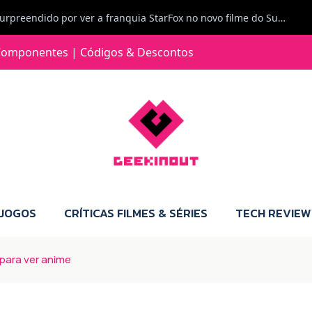
Jorge Loureiro | Fearme diz: A versão da Switch 2 tem censura... mas também não perdes muito.
e com vontade para comprar para a Switch 2 :P
omponentes | Códigos & Descontos
Jorge Loureiro | Fearme diz: Boas, obrigado pelo teu comentário. Talvez seja verdade que a Microsoft está a tentar redefinir o futuro dos jogos, mas para uma marca que já trocou de estratégia tantas vezes, é difícil acreditar em mais uma virada de direção. Basta lembrar do Kinect, da aposta no cloud gaming, ou mesmo do discurso de que os exclusivos eram "essenciais": todas essas promessas acabaram por perder força com o tempo. Além disso, há um ponto chave que estás a ignorar: as consolas Xbox. Está à vista que foram praticamente abandonadas. Quem comprou uma Xbox Series X a pensar que ia ser a máquina indispensável para jogar exclusivos, ficou a arder, porque hoje esses jogos chegam também ao PC e, cada vez mais, até à concorrência. Isso mina a identidade da marca e enfraquece a confiança dos jogadores. A PlayStation até pode estar a lançar alguns jogos na Xbox como o Helldivers 2, mas não é o catálogo inteiro. Desta forma, as consolas PS5 continuam a ter valor.
 JOGOS
CRÍTICAS FILMES & SÉRIES
TECH REVIEW
 para ver anime