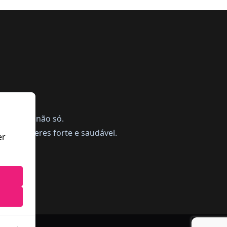
ing, mas não só.
a te manteres forte e saudável.
er