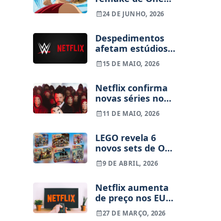
Piece? Já existe
24 DE JUNHO, 2026
resposta
Despedimentos
afetam estúdios
da WWE e futuro
15 DE MAIO, 2026
da parceria com a
Netflix fica em
Netflix confirma
risco
novas séries no
universo de La
11 DE MAIO, 2026
Casa de Papel
LEGO revela 6
novos sets de One
Piece da Netflix,
9 DE ABRIL, 2026
com preços entre
30 a 170 euros
Netflix aumenta
de preço nos EUA.
Portugal ainda
27 DE MARÇO, 2026
está safo... por