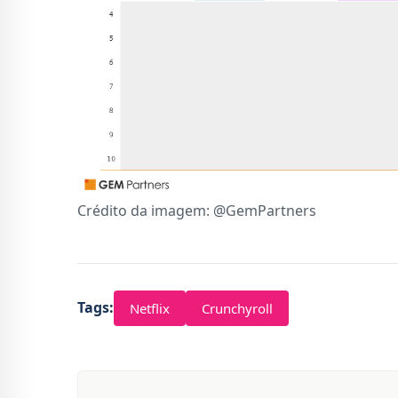
Crédito da imagem: @GemPartners
Tags:
Netflix
Crunchyroll