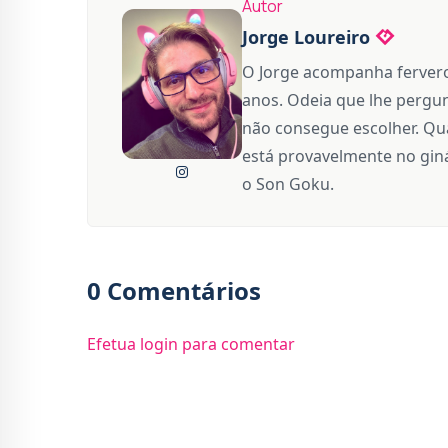
Autor
Jorge Loureiro
O Jorge acompanha fervero
anos. Odeia que lhe pergun
não consegue escolher. Qua
está provavelmente no giná
o Son Goku.
0 Comentários
Efetua login para comentar