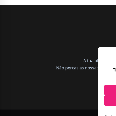
A tua plataform
Não percas as nossas notícias,
T