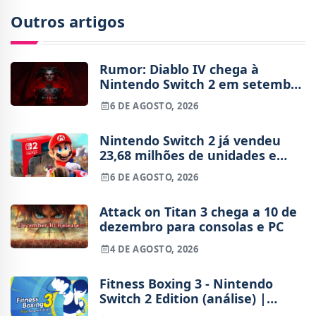
Outros artigos
Rumor: Diablo IV chega à
Nintendo Switch 2 em setembro
e vai custar o preço de um jogo
6 DE AGOSTO, 2026
novo
Nintendo Switch 2 já vendeu
23,68 milhões de unidades e
está 4 milhões à frente da
6 DE AGOSTO, 2026
Switch original no mesmo
período
Attack on Titan 3 chega a 10 de
dezembro para consolas e PC
4 DE AGOSTO, 2026
Fitness Boxing 3 - Nintendo
Switch 2 Edition (análise) |
Treinos refinados, mas ainda