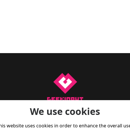
We use cookies
a para te manteres a par do que se passa no mundo do gam
 reviews, artigos de opinião, e também dicas de fitness par
his website uses cookies in order to enhance the overall us