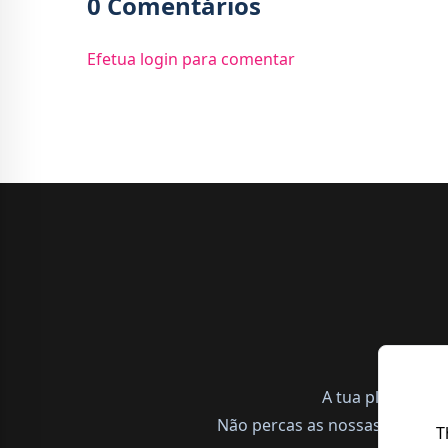
0 Comentários
Efetua login para comentar
A tua plataform
Não percas as nossas notícias,
T