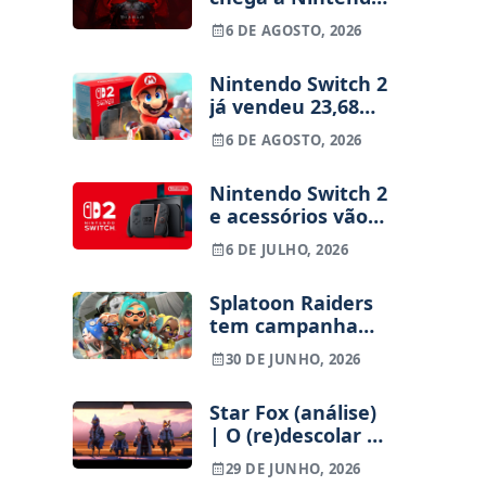
Switch 2 em
6 DE AGOSTO, 2026
setembro e vai
custar o preço de
Nintendo Switch 2
um jogo novo
já vendeu 23,68
milhões de
6 DE AGOSTO, 2026
unidades e está 4
milhões à frente
Nintendo Switch 2
da Switch original
e acessórios vão
no mesmo
receber versões
período
6 DE JULHO, 2026
com baterias
substituíveis pelo
Splatoon Raiders
utilizador na
tem campanha
Europa
cooperativa do
30 DE JUNHO, 2026
princípio ao fim
Star Fox (análise)
| O (re)descolar de
uma franquia
29 DE JUNHO, 2026
adormecida