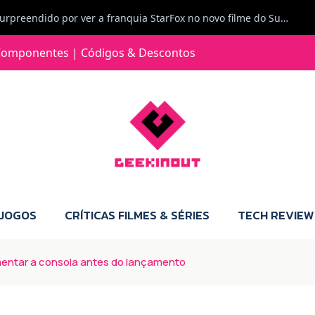
Carlos Ferreira diz: Fiquei surpreendido por ver a franquia StarFox no novo filme do Super Mario Galaxy - O filme. Boa! O tema de espaço está de novo na moda.
Jorge Loureiro | Fearme diz: A versão da Switch 2 tem censura... mas também não perdes muito.
omponentes | Códigos & Descontos
e com vontade para comprar para a Switch 2 :P
Jorge Loureiro | Fearme diz: Boas, obrigado pelo teu comentário. Talvez seja verdade que a Microsoft está a tentar redefinir o futuro dos jogos, mas para uma marca que já trocou de estratégia tantas vezes, é difícil acreditar em mais uma virada de direção. Basta lembrar do Kinect, da aposta no cloud gaming, ou mesmo do discurso de que os exclusivos eram "essenciais": todas essas promessas acabaram por perder força com o tempo. Além disso, há um ponto chave que estás a ignorar: as consolas Xbox. Está à vista que foram praticamente abandonadas. Quem comprou uma Xbox Series X a pensar que ia ser a máquina indispensável para jogar exclusivos, ficou a arder, porque hoje esses jogos chegam também ao PC e, cada vez mais, até à concorrência. Isso mina a identidade da marca e enfraquece a confiança dos jogadores. A PlayStation até pode estar a lançar alguns jogos na Xbox como o Helldivers 2, mas não é o catálogo inteiro. Desta forma, as consolas PS5 continuam a ter valor.
 JOGOS
CRÍTICAS FILMES & SÉRIES
TECH REVIEW
mentar a consola antes do lançamento