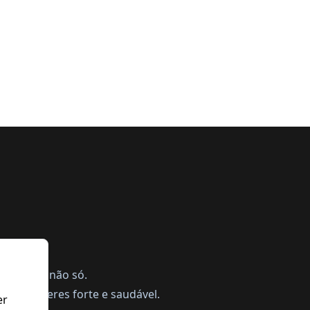
ing, mas não só.
a te manteres forte e saudável.
er