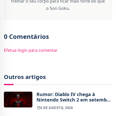
treinar o seu corpo para ficar mais forte do que
o Son Goku.
0 Comentários
Efetua login para comentar
Outros artigos
Rumor: Diablo IV chega à
Nintendo Switch 2 em setembro
e vai custar o preço de um jogo
6 DE AGOSTO, 2026
novo