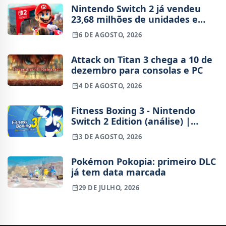
Nintendo Switch 2 já vendeu
23,68 milhões de unidades e
está 4 milhões à frente da
6 DE AGOSTO, 2026
Switch original no mesmo
período
Attack on Titan 3 chega a 10 de
dezembro para consolas e PC
4 DE AGOSTO, 2026
Fitness Boxing 3 - Nintendo
Switch 2 Edition (análise) |
Treinos refinados, mas ainda
3 DE AGOSTO, 2026
fora de ritmo
Pokémon Pokopia: primeiro DLC
já tem data marcada
29 DE JULHO, 2026