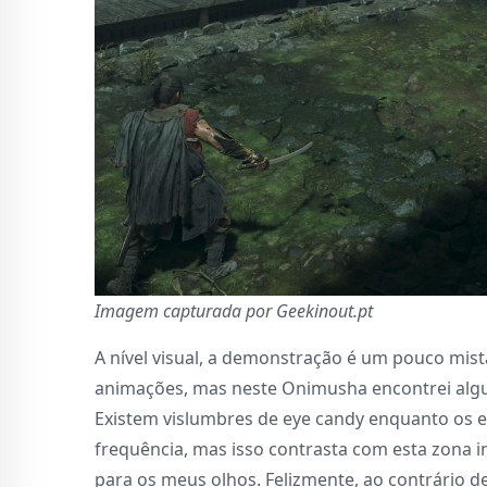
Imagem capturada por Geekinout.pt
A nível visual, a demonstração é um pouco mista
animações, mas neste Onimusha encontrei algu
Existem vislumbres de eye candy enquanto os e
frequência, mas isso contrasta com esta zona i
para os meus olhos. Felizmente, ao contrário d