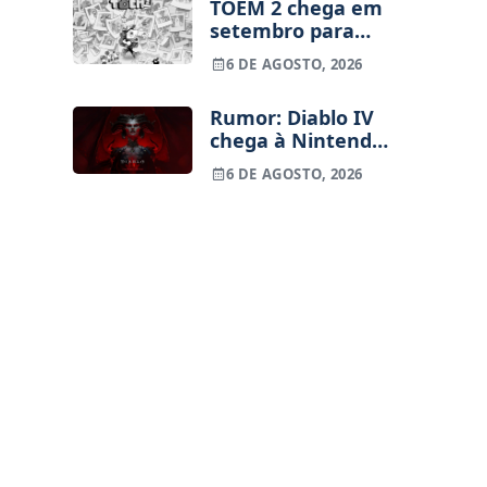
TOEM 2 chega em
setembro para
PS5, Switch e PC
6 DE AGOSTO, 2026
Rumor: Diablo IV
chega à Nintendo
Switch 2 em
6 DE AGOSTO, 2026
setembro e vai
custar o preço de
um jogo novo