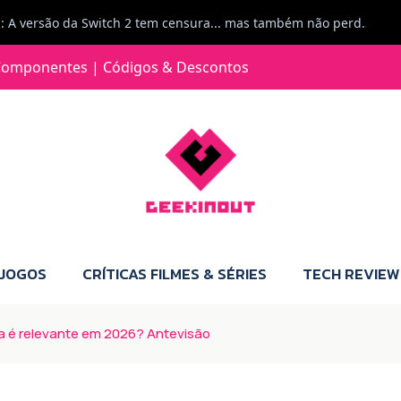
Jorge Loureiro | Fearme diz: A versão da Switch 2 tem censura... mas também não perdes muito.
e com vontade para comprar para a Switch 2 :P
omponentes | Códigos & Descontos
Jorge Loureiro | Fearme diz: Boas, obrigado pelo teu comentário. Talvez seja verdade que a Microsoft está a tentar redefinir o futuro dos jogos, mas para uma marca que já trocou de estratégia tantas vezes, é difícil acreditar em mais uma virada de direção. Basta lembrar do Kinect, da aposta no cloud gaming, ou mesmo do discurso de que os exclusivos eram "essenciais": todas essas promessas acabaram por perder força com o tempo. Além disso, há um ponto chave que estás a ignorar: as consolas Xbox. Está à vista que foram praticamente abandonadas. Quem comprou uma Xbox Series X a pensar que ia ser a máquina indispensável para jogar exclusivos, ficou a arder, porque hoje esses jogos chegam também ao PC e, cada vez mais, até à concorrência. Isso mina a identidade da marca e enfraquece a confiança dos jogadores. A PlayStation até pode estar a lançar alguns jogos na Xbox como o Helldivers 2, mas não é o catálogo inteiro. Desta forma, as consolas PS5 continuam a ter valor.
 JOGOS
CRÍTICAS FILMES & SÉRIES
TECH REVIEW
da é relevante em 2026? Antevisão