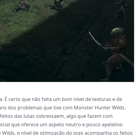
. É certo que não falta um bom nível de texturas e de
ns dos problemas que tive com Monster Hunter Wilds.
feitos das lutas sobressaem, algo que fazem com
nicial que oferece um aspeto neutro e pouco apelativo
e Wilds, o nível de otimização do jogo acompanha os feitos