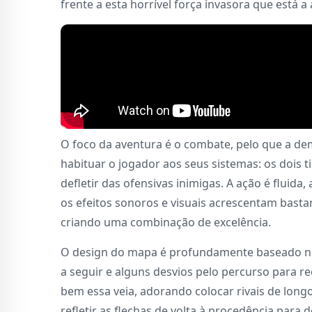
frente a esta horrível força invasora que está a
O foco da aventura é o combate, pelo que a de
habituar o jogador aos seus sistemas: os dois ti
defletir das ofensivas inimigas. A ação é flui
os efeitos sonoros e visuais acrescentam basta
criando uma combinação de excelência.
O design do mapa é profundamente baseado nos
a seguir e alguns desvios pelo percurso para r
bem essa veia, adorando colocar rivais de longo
refletir as flechas de volta à procedência para 