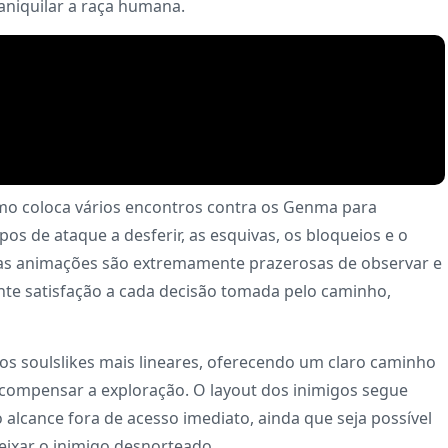
 aniquilar a raça humana.
mo coloca vários encontros contra os Genma para
pos de ataque a desferir, as esquivas, os bloqueios e o
da, as animações são extremamente prazerosas de observar e
nte satisfação a cada decisão tomada pelo caminho,
 soulslikes mais lineares, oferecendo um claro caminho
ecompensar a exploração. O layout dos inimigos segue
 alcance fora de acesso imediato, ainda que seja possível
deixar o inimigo desnorteado.