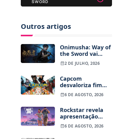
SWORD
Outros artigos
Onimusha: Way of
the Sword vai
chegar mais cedo,
2 DE JULHO, 2026
Capcom mudou a
data
Capcom
desvaloriza fim
dos jogos físicos
6 DE AGOSTO, 2026
na PlayStation
Rockstar revela
apresentação
alargada de GTA
6 DE AGOSTO, 2026
VI para 27 de
agosto