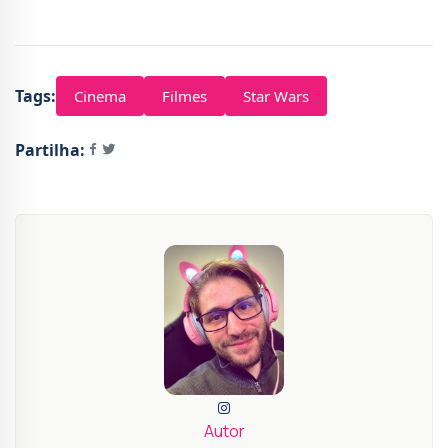
Tags:
Cinema
Filmes
Star Wars
Partilha:
Autor