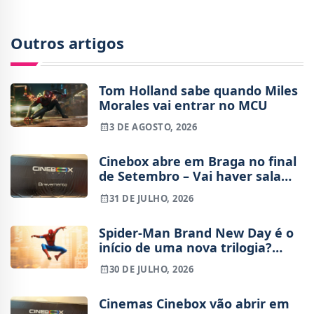
Outros artigos
Tom Holland sabe quando Miles
Morales vai entrar no MCU
3 DE AGOSTO, 2026
Cinebox abre em Braga no final
de Setembro – Vai haver sala
IMAX?
31 DE JULHO, 2026
Spider-Man Brand New Day é o
início de uma nova trilogia?
Tudo o que sabemos sobre o
30 DE JULHO, 2026
futuro do Peter Parker de Tom
Holland
Cinemas Cinebox vão abrir em