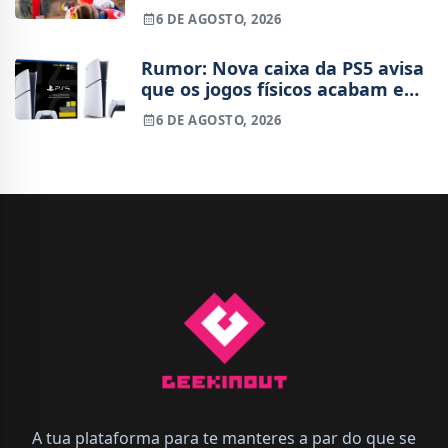
está 4 milhões à frente da
6 DE AGOSTO, 2026
Switch original no mesmo
período
Rumor: Nova caixa da PS5 avisa
que os jogos físicos acabam em
2028
6 DE AGOSTO, 2026
A tua plataforma para te manteres a par do que se