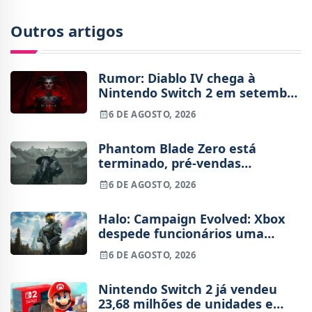
Outros artigos
Rumor: Diablo IV chega à
Nintendo Switch 2 em setembro
e vai custar o preço de um jogo
6 DE AGOSTO, 2026
novo
Phantom Blade Zero está
terminado, pré-vendas
começam na próxima semana
6 DE AGOSTO, 2026
Halo: Campaign Evolved: Xbox
despede funcionários uma
semana após o lançamento
6 DE AGOSTO, 2026
Nintendo Switch 2 já vendeu
23,68 milhões de unidades e