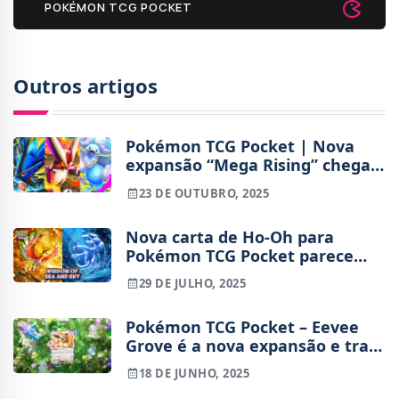
POKÉMON TCG POCKET
Outros artigos
Pokémon TCG Pocket | Nova
expansão “Mega Rising” chega a
30 de outubro
23 DE OUTUBRO, 2025
Nova carta de Ho-Oh para
Pokémon TCG Pocket parece
cópia de arte ilustrada por fã
29 DE JULHO, 2025
Pokémon TCG Pocket – Eevee
Grove é a nova expansão e traz
consigo todas as Eeeveelutions
18 DE JUNHO, 2025