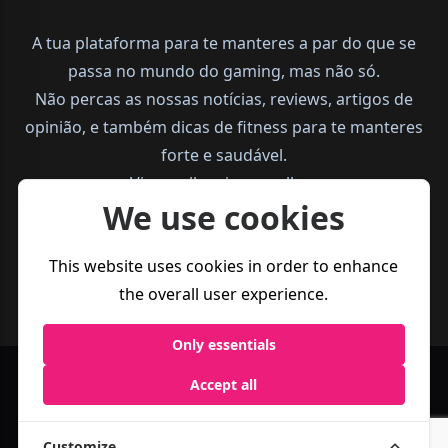
A tua plataforma para te manteres a par do que se
passa no mundo do gaming, mas não só.
Não percas as nossas notícias, reviews, artigos de
opinião, e também dicas de fitness para te manteres
forte e saudável.
Vive melhor, joga melhor.
We use cookies
This website uses cookies in order to enhance
the overall user experience.
Only essentials
Accept all
Política de
Termos e
Business
Privacidade
Condições
Customize