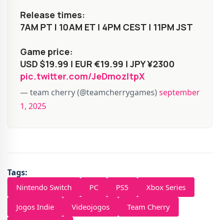
Release times:
7AM PT | 10AM ET | 4PM CEST | 11PM JST
Game price:
USD $19.99 | EUR €19.99 | JPY ¥2300
pic.twitter.com/JeDmozItpX
— team cherry (@teamcherrygames)
september
1, 2025
Tags:
Nintendo Switch
PC
PS5
Xbox Series
Jogos Indie
Videojogos
Team Cherry