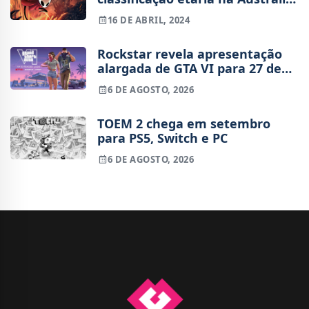
e fãs anseiam pela data de
16 DE ABRIL, 2024
lançamento
Rockstar revela apresentação
alargada de GTA VI para 27 de
agosto
6 DE AGOSTO, 2026
TOEM 2 chega em setembro
para PS5, Switch e PC
6 DE AGOSTO, 2026