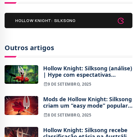
HOLLOW KNIGHT: SILKSONG
Outros artigos
Hollow Knight: Silksong (análise)
| Hype com espectativas
correspondidas
9 DE SETEMBRO, 2025
Mods de Hollow Knight: Silksong
criam um “easy mode” popular
entre os jogadores
8 DE SETEMBRO, 2025
Hollow Knight: Silksong recebe
classificação etária na Austrália