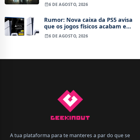
semana após o lançamento
6 DE AGOSTO, 2026
Rumor: Nova caixa da PS5 avisa
que os jogos físicos acabam em
2028
6 DE AGOSTO, 2026
A tua plataforma para te manteres a par do que se