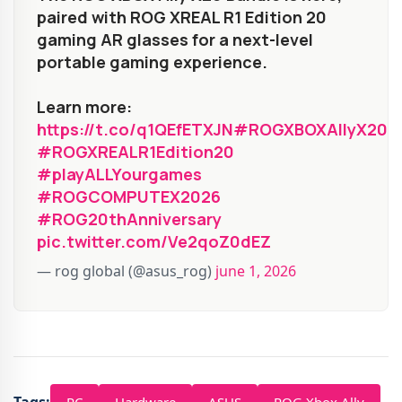
paired with ROG XREAL R1 Edition 20
gaming AR glasses for a next-level
portable gaming experience.
Learn more:
https://t.co/q1QEfETXJN
#ROGXBOXAllyX20
#ROGXREALR1Edition20
#playALLYourgames
#ROGCOMPUTEX2026
#ROG20thAnniversary
pic.twitter.com/Ve2qoZ0dEZ
— rog global (@asus_rog)
june 1, 2026
Tags: