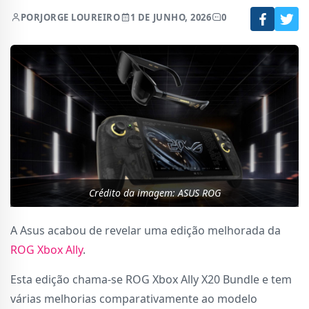
POR
JORGE LOUREIRO
1 DE JUNHO, 2026
0
Crédito da imagem: ASUS ROG
A Asus acabou de revelar uma edição melhorada da
ROG Xbox Ally
.
Esta edição chama-se ROG Xbox Ally X20 Bundle e tem
várias melhorias comparativamente ao modelo