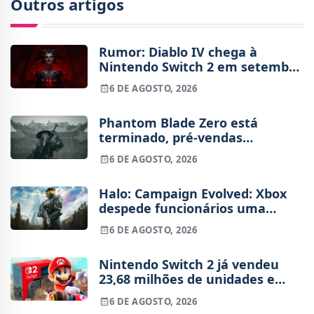
Outros artigos
Rumor: Diablo IV chega à
Nintendo Switch 2 em setembro
e vai custar o preço de um jogo
6 DE AGOSTO, 2026
novo
Phantom Blade Zero está
terminado, pré-vendas
começam na próxima semana
6 DE AGOSTO, 2026
Halo: Campaign Evolved: Xbox
despede funcionários uma
semana após o lançamento
6 DE AGOSTO, 2026
Nintendo Switch 2 já vendeu
23,68 milhões de unidades e
está 4 milhões à frente da
6 DE AGOSTO, 2026
Switch original no mesmo