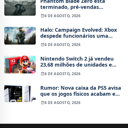
Phantom Blade Zero está
terminado, pré-vendas
começam na próxima semana
6 DE AGOSTO, 2026
Halo: Campaign Evolved: Xbox
despede funcionários uma
semana após o lançamento
6 DE AGOSTO, 2026
Nintendo Switch 2 já vendeu
23,68 milhões de unidades e
está 4 milhões à frente da
6 DE AGOSTO, 2026
Switch original no mesmo
período
Rumor: Nova caixa da PS5 avisa
que os jogos físicos acabam em
2028
6 DE AGOSTO, 2026