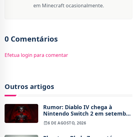
em Minecraft ocasionalmente.
0 Comentários
Efetua login para comentar
Outros artigos
Rumor: Diablo IV chega à
Nintendo Switch 2 em setembro
e vai custar o preço de um jogo
6 DE AGOSTO, 2026
novo