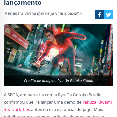
lançamento
POR
RITA VIEIRA
16 DE JANEIRO, 2026
0
Crédito de imagem: Ryu Ga Gotoku Studio
A SEGA, em parceria com a Ryu Ga Gotoku Studio,
confirmou que irá lançar uma demo de
Yakuza Kiwami
3 & Dark Ties
antes da estreia oficial do jogo. Mais
detalhes sobre a demo serão divulgados em breve.