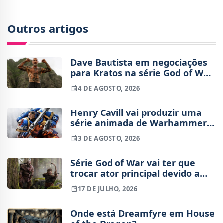
Outros artigos
Dave Bautista em negociações
para Kratos na série God of War
da Amazon
4 DE AGOSTO, 2026
Henry Cavill vai produzir uma
série animada de Warhammer
40,000 para a Amazon
3 DE AGOSTO, 2026
Série God of War vai ter que
trocar ator principal devido a
lesão
17 DE JULHO, 2026
Onde está Dreamfyre em House