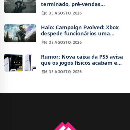
terminado, pré-vendas
começam na próxima semana
6 DE AGOSTO, 2026
Halo: Campaign Evolved: Xbox
despede funcionários uma
semana após o lançamento
6 DE AGOSTO, 2026
Rumor: Nova caixa da PS5 avisa
que os jogos físicos acabam em
2028
6 DE AGOSTO, 2026