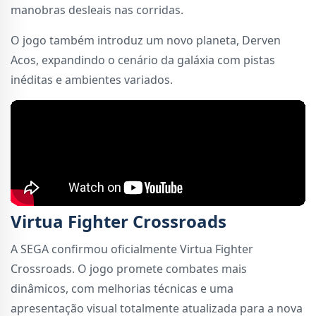
manobras desleais nas corridas.
O jogo também introduz um novo planeta, Derven
Acos, expandindo o cenário da galáxia com pistas
inéditas e ambientes variados.
Virtua Fighter Crossroads
A SEGA confirmou oficialmente Virtua Fighter
Crossroads. O jogo promete combates mais
dinâmicos, com melhorias técnicas e uma
apresentação visual totalmente atualizada para a nova