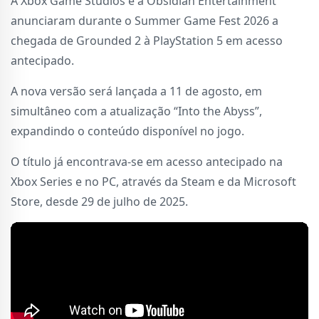
A Xbox Game Studios e a Obsidian Entertainment
anunciaram durante o Summer Game Fest 2026 a
chegada de Grounded 2 à PlayStation 5 em acesso
antecipado.
A nova versão será lançada a 11 de agosto, em
simultâneo com a atualização “Into the Abyss”,
expandindo o conteúdo disponível no jogo.
O título já encontrava-se em acesso antecipado na
Xbox Series e no PC, através da Steam e da Microsoft
Store, desde 29 de julho de 2025.