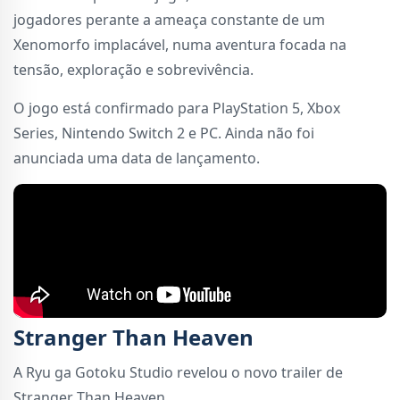
jogadores perante a ameaça constante de um
Xenomorfo implacável, numa aventura focada na
tensão, exploração e sobrevivência.
O jogo está confirmado para PlayStation 5, Xbox
Series, Nintendo Switch 2 e PC. Ainda não foi
anunciada uma data de lançamento.
Stranger Than Heaven
A Ryu ga Gotoku Studio revelou o novo trailer de
Stranger Than Heaven.