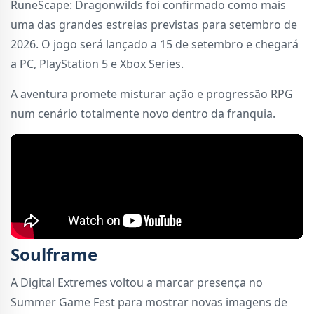
RuneScape: Dragonwilds foi confirmado como mais
uma das grandes estreias previstas para setembro de
2026. O jogo será lançado a 15 de setembro e chegará
a PC, PlayStation 5 e Xbox Series.
A aventura promete misturar ação e progressão RPG
num cenário totalmente novo dentro da franquia.
Soulframe
A Digital Extremes voltou a marcar presença no
Summer Game Fest para mostrar novas imagens de