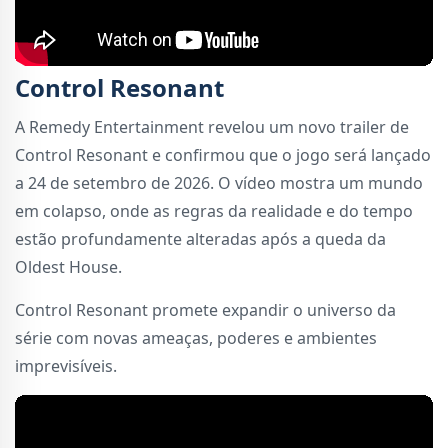
Control Resonant
A Remedy Entertainment revelou um novo trailer de
Control Resonant e confirmou que o jogo será lançado
a 24 de setembro de 2026. O vídeo mostra um mundo
em colapso, onde as regras da realidade e do tempo
estão profundamente alteradas após a queda da
Oldest House.
Control Resonant promete expandir o universo da
série com novas ameaças, poderes e ambientes
imprevisíveis.