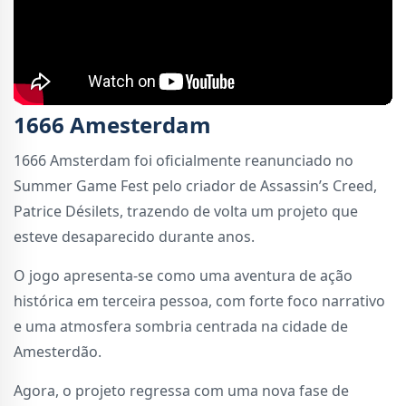
1666 Amesterdam
1666 Amsterdam foi oficialmente reanunciado no
Summer Game Fest pelo criador de Assassin’s Creed,
Patrice Désilets, trazendo de volta um projeto que
esteve desaparecido durante anos.
O jogo apresenta-se como uma aventura de ação
histórica em terceira pessoa, com forte foco narrativo
e uma atmosfera sombria centrada na cidade de
Amesterdão.
Agora, o projeto regressa com uma nova fase de