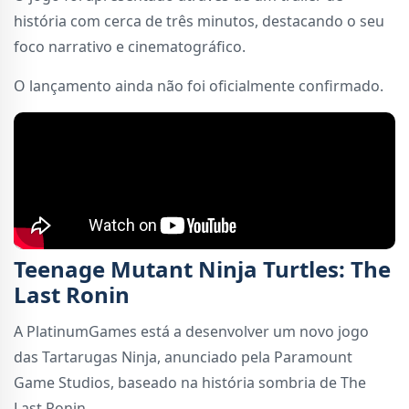
história com cerca de três minutos, destacando o seu
foco narrativo e cinematográfico.
O lançamento ainda não foi oficialmente confirmado.
Teenage Mutant Ninja Turtles: The
Last Ronin
A PlatinumGames está a desenvolver um novo jogo
das Tartarugas Ninja, anunciado pela Paramount
Game Studios, baseado na história sombria de The
Last Ronin.