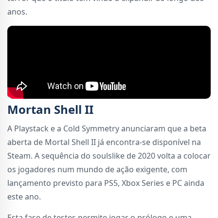
anos.
Mortan Shell II
A Playstack e a Cold Symmetry anunciaram que a beta
aberta de Mortal Shell II já encontra-se disponível na
Steam. A sequência do soulslike de 2020 volta a colocar
os jogadores num mundo de ação exigente, com
lançamento previsto para PS5, Xbox Series e PC ainda
este ano.
Esta fase de testes permite jogar o prólogo e uma