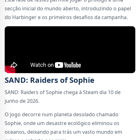
secção inicial do mundo aberto, introduzindo o papel
do Harbinger e os primeiros desafios da campanha.
SAND: Raiders of Sophie
SAND: Raiders of Sophie chega à Steam dia 10 de
junho de 2026.
O jogo decorre num planeta desolado chamado
Sophie, onde um desastre ecológico eliminou os
oceanos, deixando para trás um vasto mundo em