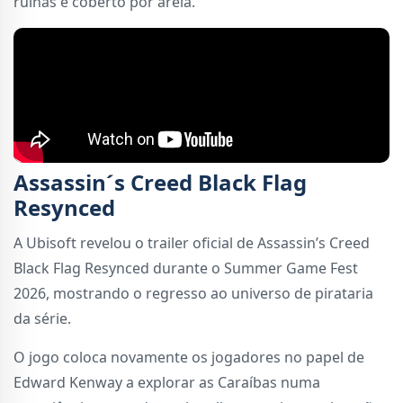
ruínas e coberto por areia.
Assassin´s Creed Black Flag
Resynced
A Ubisoft revelou o trailer oficial de Assassin’s Creed
Black Flag Resynced durante o Summer Game Fest
2026, mostrando o regresso ao universo de pirataria
da série.
O jogo coloca novamente os jogadores no papel de
Edward Kenway a explorar as Caraíbas numa