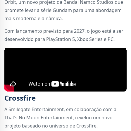
Orbit, um novo projeto da Bandai Namco Studios que
promete levar a série Gundam para uma abordagem
mais moderna e dinâmica.
Com lançamento previsto para 2027, o jogo está a ser
desenvolvido para PlayStation 5, Xbox Series e PC.
Crossfire
A Smilegate Entertainment, em colaboração com a
That’s No Moon Entertainment, revelou um novo
projeto baseado no universo de Crossfire,