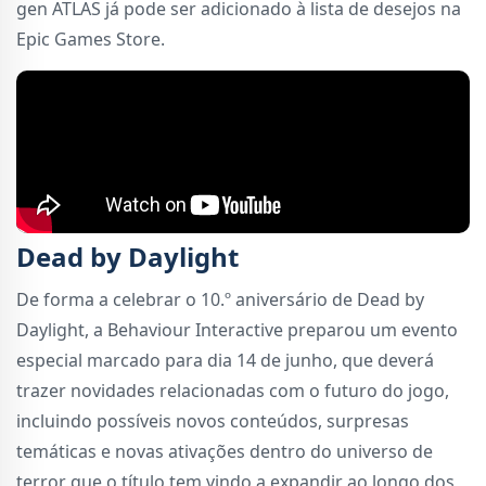
gen ATLAS já pode ser adicionado à lista de desejos na
Epic Games Store.
Dead by Daylight
De forma a celebrar o 10.º aniversário de Dead by
Daylight, a Behaviour Interactive preparou um evento
especial marcado para dia 14 de junho, que deverá
trazer novidades relacionadas com o futuro do jogo,
incluindo possíveis novos conteúdos, surpresas
temáticas e novas ativações dentro do universo de
terror que o título tem vindo a expandir ao longo dos