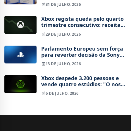
31 DE JULHO, 2026
Xbox regista queda pelo quarto
trimestre consecutivo: receitas
de hardware e conteúdo em
29 DE JULHO, 2026
queda
Parlamento Europeu sem força
para reverter decisão da Sony
de fabricar jogos em disco
13 DE JULHO, 2026
Xbox despede 3.200 pessoas e
vende quatro estúdios: "O nosso
negócio não está saudável"
6 DE JULHO, 2026