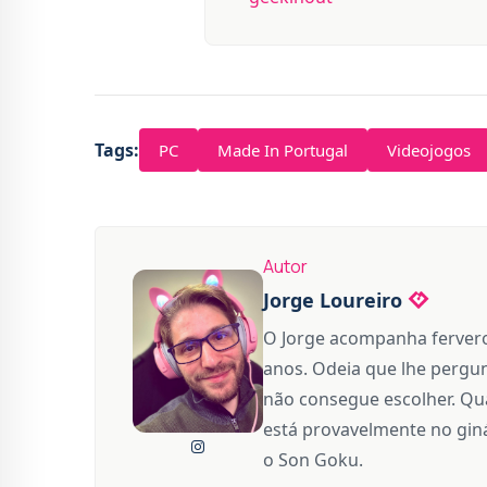
Tags:
PC
Made In Portugal
Videojogos
Autor
Jorge Loureiro
O Jorge acompanha fervero
anos. Odeia que lhe pergun
não consegue escolher. Qua
está provavelmente no giná
o Son Goku.