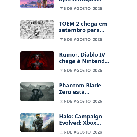
alargada de GTA
6 DE AGOSTO, 2026
VI para 27 de
agosto
TOEM 2 chega em
setembro para
PS5, Switch e PC
6 DE AGOSTO, 2026
Rumor: Diablo IV
chega à Nintendo
Switch 2 em
6 DE AGOSTO, 2026
setembro e vai
custar o preço de
Phantom Blade
um jogo novo
Zero está
terminado, pré-
6 DE AGOSTO, 2026
vendas começam
na próxima
Halo: Campaign
semana
Evolved: Xbox
despede
6 DE AGOSTO, 2026
funcionários uma