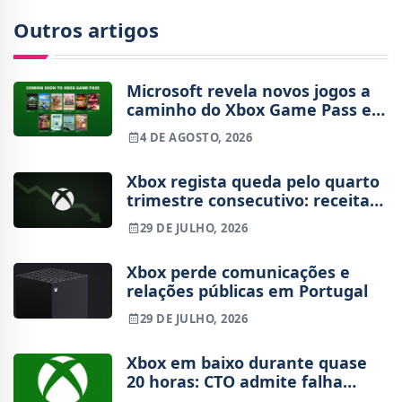
Outros artigos
Microsoft revela novos jogos a
caminho do Xbox Game Pass em
agosto
4 DE AGOSTO, 2026
Xbox regista queda pelo quarto
trimestre consecutivo: receitas
de hardware e conteúdo em
29 DE JULHO, 2026
queda
Xbox perde comunicações e
relações públicas em Portugal
29 DE JULHO, 2026
Xbox em baixo durante quase
20 horas: CTO admite falha
"inaceitável" e explica o que