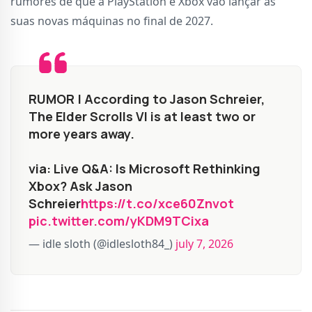
rumores de que a PlayStation e Xbox vão lançar as
suas novas máquinas no final de 2027.
RUMOR | According to Jason Schreier,
The Elder Scrolls VI is at least two or
more years away.
via: Live Q&A: Is Microsoft Rethinking
Xbox? Ask Jason
Schreier
https://t.co/xce60Znvot
pic.twitter.com/yKDM9TCixa
— idle sloth (@idlesloth84_)
july 7, 2026