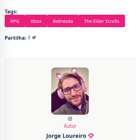
Tags:
RPG
Xbox
Bethesda
The Elder Scrolls
Partilha:
Autor
Jorge Loureiro