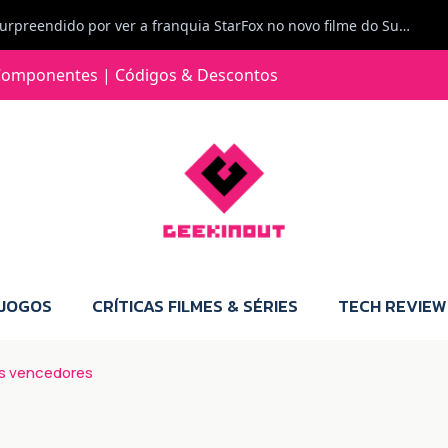
Jorge Loureiro | Fearme diz: A versão da Switch 2 tem censura... mas também não perdes muito.
e com vontade para comprar para a Switch 2 :P
omponentes | Códigos & Descontos
Jorge Loureiro | Fearme diz: Boas, obrigado pelo teu comentário. Talvez seja verdade que a Microsoft está a tentar redefinir o futuro dos jogos, mas para uma marca que já trocou de estratégia tantas vezes, é difícil acreditar em mais uma virada de direção. Basta lembrar do Kinect, da aposta no cloud gaming, ou mesmo do discurso de que os exclusivos eram "essenciais": todas essas promessas acabaram por perder força com o tempo. Além disso, há um ponto chave que estás a ignorar: as consolas Xbox. Está à vista que foram praticamente abandonadas. Quem comprou uma Xbox Series X a pensar que ia ser a máquina indispensável para jogar exclusivos, ficou a arder, porque hoje esses jogos chegam também ao PC e, cada vez mais, até à concorrência. Isso mina a identidade da marca e enfraquece a confiança dos jogadores. A PlayStation até pode estar a lançar alguns jogos na Xbox como o Helldivers 2, mas não é o catálogo inteiro. Desta forma, as consolas PS5 continuam a ter valor.
 JOGOS
CRÍTICAS FILMES & SÉRIES
TECH REVIEW
os vencedores