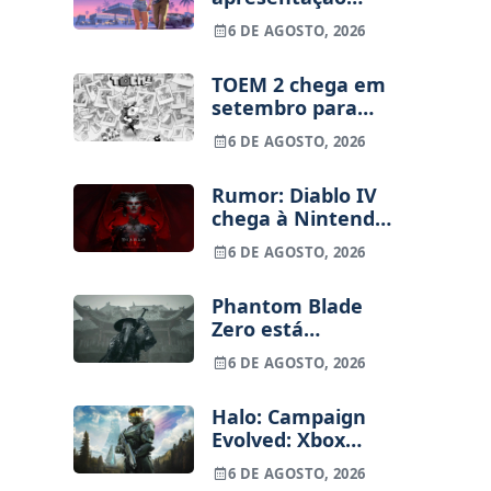
alargada de GTA
6 DE AGOSTO, 2026
VI para 27 de
agosto
TOEM 2 chega em
setembro para
PS5, Switch e PC
6 DE AGOSTO, 2026
Rumor: Diablo IV
chega à Nintendo
Switch 2 em
6 DE AGOSTO, 2026
setembro e vai
custar o preço de
Phantom Blade
um jogo novo
Zero está
terminado, pré-
6 DE AGOSTO, 2026
vendas começam
na próxima
Halo: Campaign
semana
Evolved: Xbox
despede
6 DE AGOSTO, 2026
funcionários uma