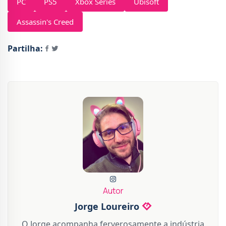
PC
PS5
Xbox Series
Ubisoft
Assassin's Creed
Partilha:
Autor
Jorge Loureiro
O Jorge acompanha ferverosamente a indústria