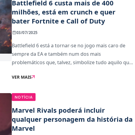
Battlefield 6 custa mais de 400
milhões, está em crunch e quer
bater Fortnite e Call of Duty
03/07/2025
Battlefield 6 está a tornar-se no jogo mais caro de
sempre da EA e também num dos mais
problemáticos que, talvez, simbolize tudo aquilo que
há de errado atualmente com a indústria dos
VER MAIS
videojogos.Segundo uma extensa reportagem da Ars
Technica, ba
NOTÍCIA
Marvel Rivals poderá incluir
qualquer personagem da história da
Marvel