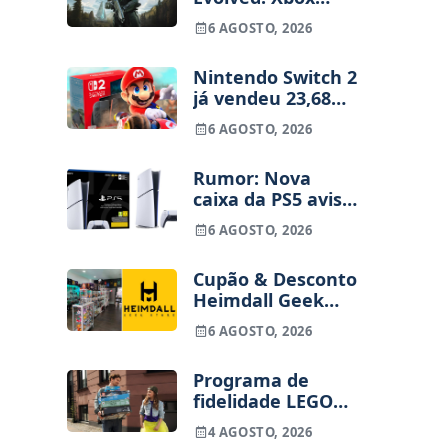
despede
6 AGOSTO, 2026
funcionários uma
semana após o
Nintendo Switch 2
lançamento
já vendeu 23,68
milhões de
6 AGOSTO, 2026
unidades e está 4
milhões à frente
Rumor: Nova
da Switch original
caixa da PS5 avisa
no mesmo
que os jogos
período
6 AGOSTO, 2026
físicos acabam em
2028
Cupão & Desconto
Heimdall Geek
Store — Poupa
6 AGOSTO, 2026
10%
Programa de
fidelidade LEGO
Insiders chega
4 AGOSTO, 2026
hoje a Portugal –