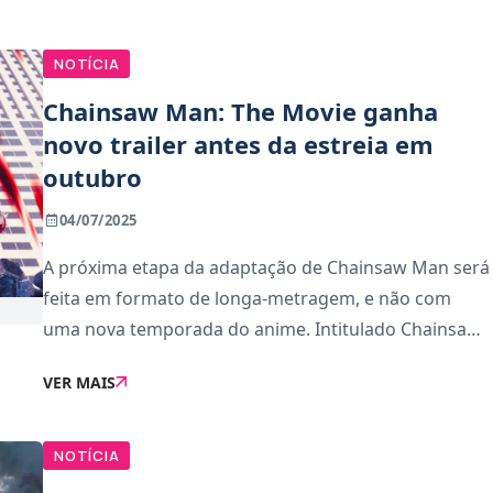
NOTÍCIA
Chainsaw Man: The Movie ganha
novo trailer antes da estreia em
outubro
04/07/2025
A próxima etapa da adaptação de Chainsaw Man será
feita em formato de longa-metragem, e não com
uma nova temporada do anime. Intitulado Chainsaw
Man: The Movie – Reze Arc, o filme chega aos
VER MAIS
cinemas japoneses a 19 de setembro, com estreia
nos E
NOTÍCIA