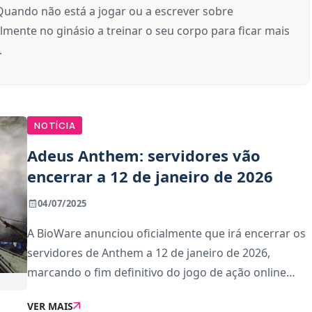
Quando não está a jogar ou a escrever sobre
lmente no ginásio a treinar o seu corpo para ficar mais
.
NOTÍCIA
Adeus Anthem: servidores vão
encerrar a 12 de janeiro de 2026
04/07/2025
A BioWare anunciou oficialmente que irá encerrar os
servidores de Anthem a 12 de janeiro de 2026,
marcando o fim definitivo do jogo de ação online
lançado em 2019. Até essa data, os jogadores ainda
VER MAIS
poderão aceder ao título, mas a partir de hoj