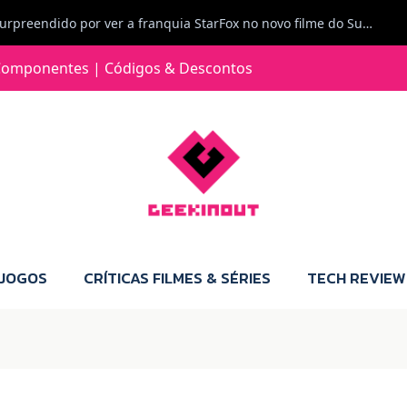
Carlos Ferreira diz: Fiquei surpreendido por ver a franquia StarFox no novo filme do Super Mario Galaxy - O filme. Boa! O tema de espaço está de novo na moda.
Jorge Loureiro | Fearme diz: A versão da Switch 2 tem censura... mas também não perdes muito.
omponentes | Códigos & Descontos
e com vontade para comprar para a Switch 2 :P
Jorge Loureiro | Fearme diz: Boas, obrigado pelo teu comentário. Talvez seja verdade que a Microsoft está a tentar redefinir o futuro dos jogos, mas para uma marca que já trocou de estratégia tantas vezes, é difícil acreditar em mais uma virada de direção. Basta lembrar do Kinect, da aposta no cloud gaming, ou mesmo do discurso de que os exclusivos eram "essenciais": todas essas promessas acabaram por perder força com o tempo. Além disso, há um ponto chave que estás a ignorar: as consolas Xbox. Está à vista que foram praticamente abandonadas. Quem comprou uma Xbox Series X a pensar que ia ser a máquina indispensável para jogar exclusivos, ficou a arder, porque hoje esses jogos chegam também ao PC e, cada vez mais, até à concorrência. Isso mina a identidade da marca e enfraquece a confiança dos jogadores. A PlayStation até pode estar a lançar alguns jogos na Xbox como o Helldivers 2, mas não é o catálogo inteiro. Desta forma, as consolas PS5 continuam a ter valor.
 JOGOS
CRÍTICAS FILMES & SÉRIES
TECH REVIEW