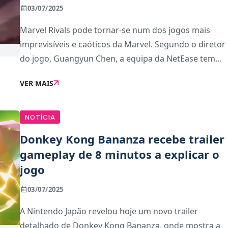
03/07/2025
Marvel Rivals pode tornar-se num dos jogos mais
imprevisíveis e caóticos da Marvel. Segundo o diretor
do jogo, Guangyun Chen, a equipa da NetEase tem
licença total para usar qualquer personagem da
VER MAIS
história da Marvel, o que inclui mais de 85 anos
NOTÍCIA
Donkey Kong Bananza recebe trailer
gameplay de 8 minutos a explicar o
jogo
03/07/2025
A Nintendo Japão revelou hoje um novo trailer
detalhado de Donkey Kong Bananza, onde mostra a