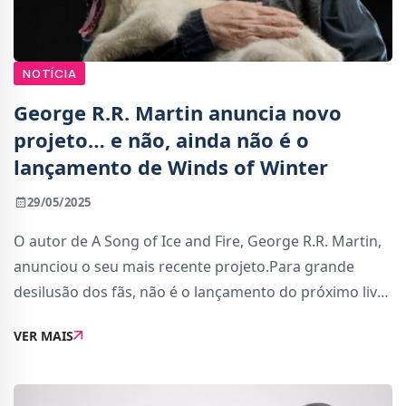
NOTÍCIA
George R.R. Martin anuncia novo
projeto… e não, ainda não é o
lançamento de Winds of Winter
29/05/2025
O autor de A Song of Ice and Fire, George R.R. Martin,
anunciou o seu mais recente projeto.Para grande
desilusão dos fãs, não é o lançamento do próximo livro
da saga que originou Game of Thrones. Em vez disso,
VER MAIS
Martin está a produzir uma adapta