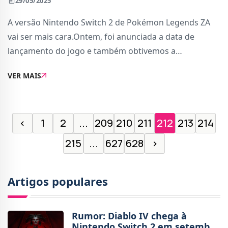
29/05/2025
A versão Nintendo Switch 2 de Pokémon Legends ZA
vai ser mais cara.Ontem, foi anunciada a data de
lançamento do jogo e também obtivemos a
confirmação de uma versão melhorada para a nova
VER MAIS
consola da Nintendo, que vai chegar às lojas já na pró
‹
1
2
...
209
210
211
212
213
214
215
...
627
628
›
Artigos populares
Rumor: Diablo IV chega à
Nintendo Switch 2 em setembro