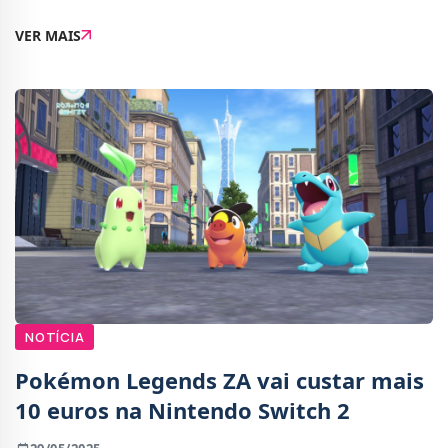
fazer upload automático de capturas de ecrã e vídeos
VER MAIS
diretamente da consola para a aplicaç�
NOTÍCIA
Pokémon Legends ZA vai custar mais
10 euros na Nintendo Switch 2