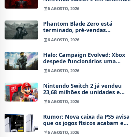
e vai custar o preço de um jogo
6 AGOSTO, 2026
novo
Phantom Blade Zero está
terminado, pré-vendas
começam na próxima semana
6 AGOSTO, 2026
Halo: Campaign Evolved: Xbox
despede funcionários uma
semana após o lançamento
6 AGOSTO, 2026
Nintendo Switch 2 já vendeu
23,68 milhões de unidades e
está 4 milhões à frente da
6 AGOSTO, 2026
Switch original no mesmo
período
Rumor: Nova caixa da PS5 avisa
que os jogos físicos acabam em
2028
6 AGOSTO, 2026