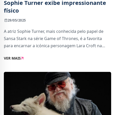
Sophie Turner exibe impressionante
físico
29/05/2025
A atriz Sophie Turner, mais conhecida pelo papel de
Sansa Stark na série Game of Thrones, é a favorita
para encarnar a icónica personagem Lara Croft na
série de Tomb Raider que está em produção nos
VER MAIS
Amazon MGM Studios.E, pelo que parece, a atri