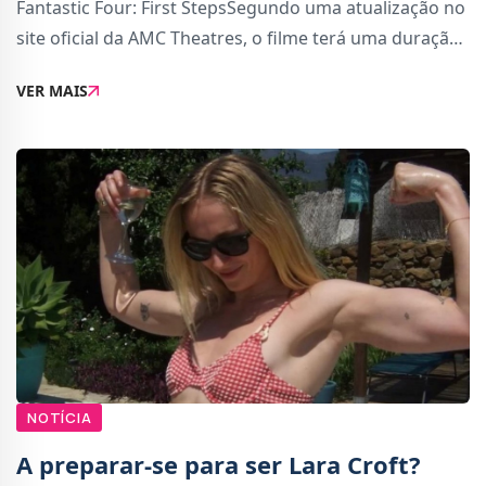
Fantastic Four: First StepsSegundo uma atualização no
site oficial da AMC Theatres, o filme terá uma duração
de 2 horas e 10 minutos, colocando-o entre os filmes
VER MAIS
mais longos do estúdio dos últimos
NOTÍCIA
A preparar-se para ser Lara Croft?