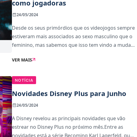
como jogadoras
24/05/2024
Desde os seus primórdios que os videojogos sempre
estiveram mais associados ao sexo masculino que o
feminino, mas sabemos que isso tem vindo a mudar
nos últimos anos.Em Espanha, segundo os dados
VER MAIS
mais recentes, a balança já está quase, quase equi
NOTÍCIA
Novidades Disney Plus para Junho
24/05/2024
A Disney revelou as principais novidades que vão
estrear no Disney Plus no próximo mês.Entre as
novidades está a série Becoming Karl Lagerfeld, que