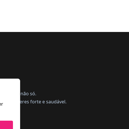
ing, mas não só.
a te manteres forte e saudável.
er