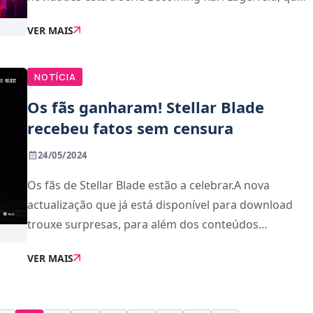
vai contar a história deste designer da moda com
VER MAIS
base no livro “Kaiser Karl”. Para celebrar
NOTÍCIA
Os fãs ganharam! Stellar Blade
recebeu fatos sem censura
24/05/2024
Os fãs de Stellar Blade estão a celebrar.A nova
actualização que já está disponível para download
trouxe surpresas, para além dos conteúdos
previamente anunciados, como o modo Boss
VER MAIS
Challenge e novos fatos para desbloquear. Depois de
protesto