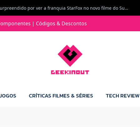
Carlos Ferreira diz: Fiquei surpreendido por ver a franquia StarFox no novo filme do Super Mario Galaxy - O filme. Boa! O tema de espaço está de novo na moda.
Jorge Loureiro | Fearme diz: A versão da Switch 2 tem censura... mas também não perdes muito.
omponentes | Códigos & Descontos
e com vontade para comprar para a Switch 2 :P
Jorge Loureiro | Fearme diz: Boas, obrigado pelo teu comentário. Talvez seja verdade que a Microsoft está a tentar redefinir o futuro dos jogos, mas para uma marca que já trocou de estratégia tantas vezes, é difícil acreditar em mais uma virada de direção. Basta lembrar do Kinect, da aposta no cloud gaming, ou mesmo do discurso de que os exclusivos eram "essenciais": todas essas promessas acabaram por perder força com o tempo. Além disso, há um ponto chave que estás a ignorar: as consolas Xbox. Está à vista que foram praticamente abandonadas. Quem comprou uma Xbox Series X a pensar que ia ser a máquina indispensável para jogar exclusivos, ficou a arder, porque hoje esses jogos chegam também ao PC e, cada vez mais, até à concorrência. Isso mina a identidade da marca e enfraquece a confiança dos jogadores. A PlayStation até pode estar a lançar alguns jogos na Xbox como o Helldivers 2, mas não é o catálogo inteiro. Desta forma, as consolas PS5 continuam a ter valor.
 JOGOS
CRÍTICAS FILMES & SÉRIES
TECH REVIEW