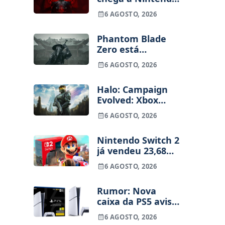
Switch 2 em
6 AGOSTO, 2026
setembro e vai
custar o preço de
Phantom Blade
um jogo novo
Zero está
terminado, pré-
6 AGOSTO, 2026
vendas começam
na próxima
Halo: Campaign
semana
Evolved: Xbox
despede
6 AGOSTO, 2026
funcionários uma
semana após o
Nintendo Switch 2
lançamento
já vendeu 23,68
milhões de
6 AGOSTO, 2026
unidades e está 4
milhões à frente
Rumor: Nova
da Switch original
caixa da PS5 avisa
no mesmo
que os jogos
período
6 AGOSTO, 2026
físicos acabam em