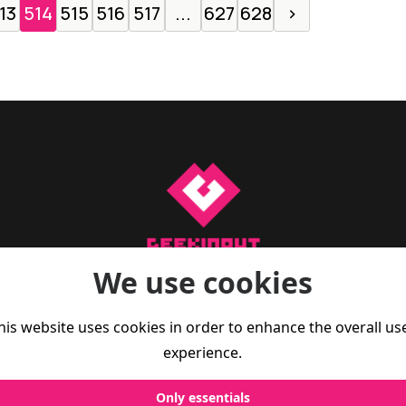
13
514
515
516
517
...
627
628
›
We use cookies
a para te manteres a par do que se passa no mundo do gam
 reviews, artigos de opinião, e também dicas de fitness par
his website uses cookies in order to enhance the overall us
Vive melhor, joga melhor.
experience.
Only essentials