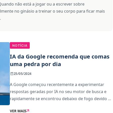
Quando não está a jogar ou a escrever sobre
lmente no ginásio a treinar o seu corpo para ficar mais
.
NOTÍCIA
IA da Google recomenda que comas
uma pedra por dia
25/05/2024
A Google começou recentemente a experimentar
respostas geradas por IA no seu motor de busca e
rapidamente se encontrou debaixo de fogo devido a
algumas respostas insólitas.Desde recomendar que
VER MAIS
comas uma pedra por dia a sugerir que podes