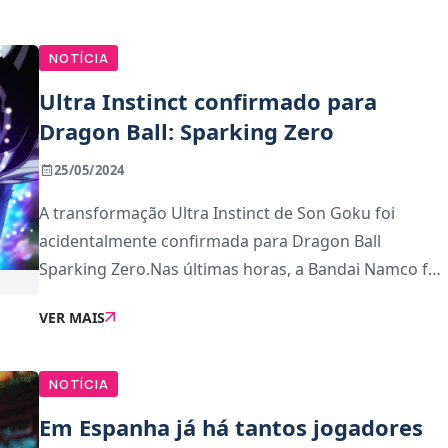
adicionar c
NOTÍCIA
Ultra Instinct confirmado para
Dragon Ball: Sparking Zero
25/05/2024
A transformação Ultra Instinct de Son Goku foi
acidentalmente confirmada para Dragon Ball
Sparking Zero.Nas últimas horas, a Bandai Namco fez
actualizações à página do jogo no Steam e, através
VER MAIS
do SteamDB, conseguimos ver o ícone actualizado.
NOTÍCIA
Em Espanha já há tantos jogadores