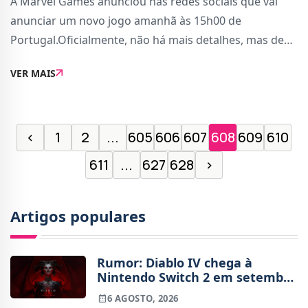
A Marvel Games anunciou nas redes sociais que vai
anunciar um novo jogo amanhã às 15h00 de
Portugal.Oficialmente, não há mais detalhes, mas de
acordo com um rumor, trata-se de uma parceria com a
VER MAIS
NetEase para criar um jogo parecido com Overwatch.O
‹
1
2
...
605
606
607
608
609
610
611
...
627
628
›
Artigos populares
Rumor: Diablo IV chega à
Nintendo Switch 2 em setembro
e vai custar o preço de um jogo
6 AGOSTO, 2026
novo