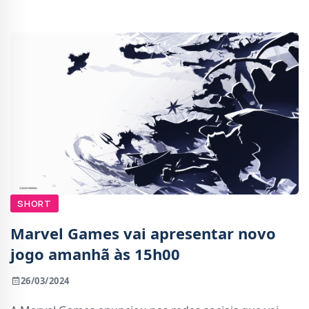
Joel na série The Last of Us da HBO
SHORT
Marvel Games vai apresentar novo
jogo amanhã às 15h00
26/03/2024