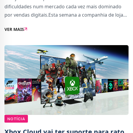
dificuldades num mercado cada vez mais dominado
por vendas digitais.Esta semana a companhia de lojas
físicas disse que viu-se obrigada a despedir
VER MAIS
funcionários para reduzir custos (via Reuteurs). A
medida
NOTÍCIA
Xbox Cloud vai ter suporte para rato