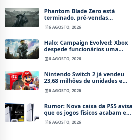
Phantom Blade Zero está
terminado, pré-vendas
começam na próxima semana
6 AGOSTO, 2026
Halo: Campaign Evolved: Xbox
despede funcionários uma
semana após o lançamento
6 AGOSTO, 2026
Nintendo Switch 2 já vendeu
23,68 milhões de unidades e
está 4 milhões à frente da
6 AGOSTO, 2026
Switch original no mesmo
período
Rumor: Nova caixa da PS5 avisa
que os jogos físicos acabam em
2028
6 AGOSTO, 2026