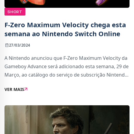
SHORT
F-Zero Maximum Velocity chega esta
semana ao Nintendo Switch Online
27/03/2024
A Nintendo anunciou que F-Zero Maximum Velocity da
Gameboy Advance será adicionado esta semana, 29 de
Março, ao catálogo do serviço de subscrição Nintendo
Switch Online.Para terem acesso, os jogadores
VER MAIS
precisam de ter uma subscrição ao Nintend