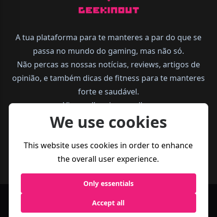
A tua plataforma para te manteres a par do que se
passa no mundo do gaming, mas não só.
Não percas as nossas notícias, reviews, artigos de
opinião, e também dicas de fitness para te manteres
forte e saudável.
Vive melhor, joga melhor.
We use cookies
This website uses cookies in order to enhance
the overall user experience.
Only essentials
Accept all
Política de
Termos e
Business
Privacidade
Condições