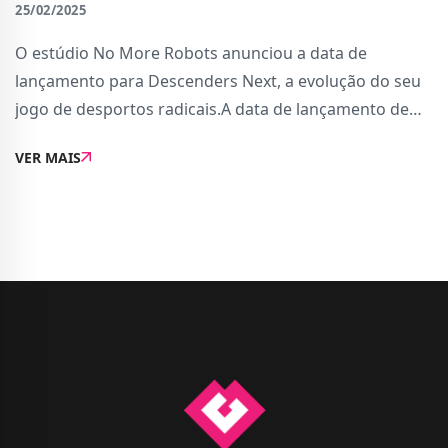
25/02/2025
O estúdio No More Robots anunciou a data de
lançamento para Descenders Next, a evolução do seu
jogo de desportos radicais.A data de lançamento de
Descenders Next é 9 de Abril no Steam e consolas Xbox
VER MAIS
Series X | S. No mesmo dia, estará também ...