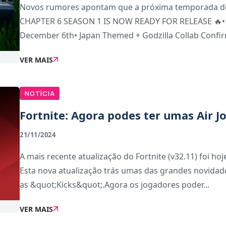
Novos rumores apontam que a próxima temporada de F
CHAPTER 6 SEASON 1 IS NOW READY FOR RELEASE 🔥•
December 6th• Japan Themed + Godzilla Collab Confirm
VER MAIS
NOTÍCIA
Fortnite: Agora podes ter umas Air J
21/11/2024
A mais recente atualização do Fortnite (v32.11) foi ho
Esta nova atualização trás umas das grandes novida
as &quot;Kicks&quot;.Agora os jogadores poder...
VER MAIS