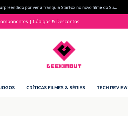
Carlos Ferreira diz: Fiquei surpreendido por ver a franquia StarFox no novo filme do Super Mario Galaxy - O filme. Boa! O tema de espaço está de novo na moda.
Jorge Loureiro | Fearme diz: A versão da Switch 2 tem censura... mas também não perdes muito.
omponentes | Códigos & Descontos
e com vontade para comprar para a Switch 2 :P
Jorge Loureiro | Fearme diz: Boas, obrigado pelo teu comentário. Talvez seja verdade que a Microsoft está a tentar redefinir o futuro dos jogos, mas para uma marca que já trocou de estratégia tantas vezes, é difícil acreditar em mais uma virada de direção. Basta lembrar do Kinect, da aposta no cloud gaming, ou mesmo do discurso de que os exclusivos eram "essenciais": todas essas promessas acabaram por perder força com o tempo. Além disso, há um ponto chave que estás a ignorar: as consolas Xbox. Está à vista que foram praticamente abandonadas. Quem comprou uma Xbox Series X a pensar que ia ser a máquina indispensável para jogar exclusivos, ficou a arder, porque hoje esses jogos chegam também ao PC e, cada vez mais, até à concorrência. Isso mina a identidade da marca e enfraquece a confiança dos jogadores. A PlayStation até pode estar a lançar alguns jogos na Xbox como o Helldivers 2, mas não é o catálogo inteiro. Desta forma, as consolas PS5 continuam a ter valor.
 JOGOS
CRÍTICAS FILMES & SÉRIES
TECH REVIEW