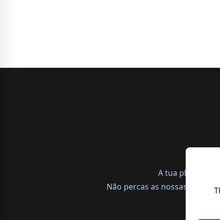
A tua plataform
Não percas as nossas notícias,
T