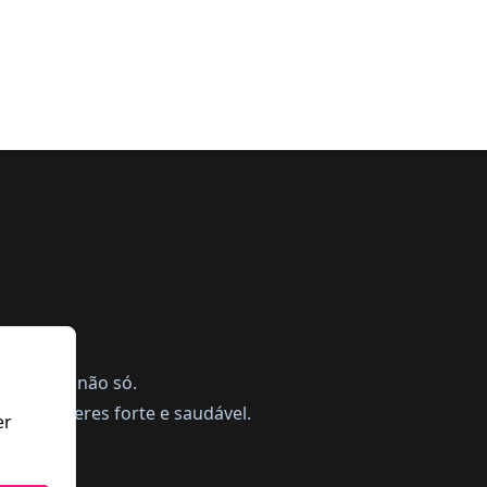
ing, mas não só.
a te manteres forte e saudável.
er