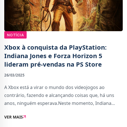
NOTÍCIA
Xbox à conquista da PlayStation:
Indiana Jones e Forza Horizon 5
lideram pré-vendas na PS Store
26/03/2025
A Xbox está a virar o mundo dos videojogos ao
contrário, fazendo e alcançando coisas que, há uns
anos, ninguém esperava.Neste momento, Indiana
Jones and the Great Circle e Forza Horizon 5, que serão
VER MAIS
lançados em abril para a PlayStation 5 depoi...