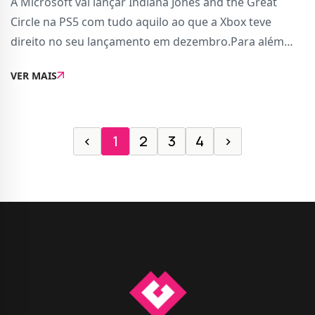
A Microsoft vai lançar Indiana Jones and the Great
Circle na PS5 com tudo aquilo ao que a Xbox teve
direito no seu lançamento em dezembro.Para além
das duas edições em formato físico - a Standard e
VER MAIS
Premium Edition - o jogo do aventureiro mais c...
‹
1
2
3
4
›