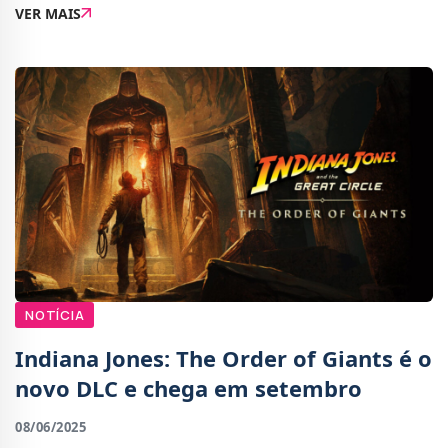
VER MAIS
disponível na PlayStation 5, Xbo...
NOTÍCIA
Indiana Jones: The Order of Giants é o
novo DLC e chega em setembro
08/06/2025