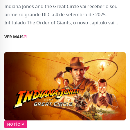
Indiana Jones and the Great Circle vai receber o seu
primeiro grande DLC a 4 de setembro de 2025.
Intitulado The Order of Giants, o novo capítulo vai
aprofundar os segredos da misteriosa Ordem dos
VER MAIS
Nephilim, a sociedade secreta de gigantes introduzid...
NOTÍCIA