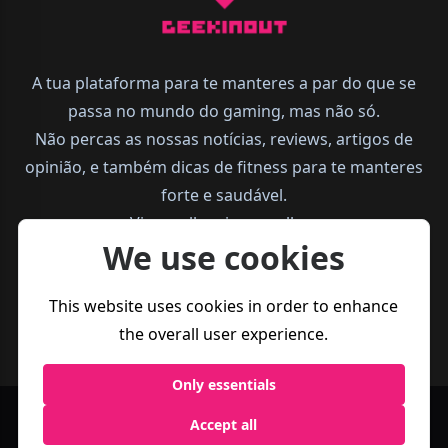
A tua plataforma para te manteres a par do que se
passa no mundo do gaming, mas não só.
Não percas as nossas notícias, reviews, artigos de
opinião, e também dicas de fitness para te manteres
forte e saudável.
Vive melhor, joga melhor.
We use cookies
This website uses cookies in order to enhance
the overall user experience.
Only essentials
Accept all
Política de
Termos e
Business