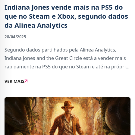
Indiana Jones vende mais na PS5 do
que no Steam e Xbox, segundo dados
da Alinea Analytics
28/04/2025
Segundo dados partilhados pela Alinea Analytics,
Indiana Jones and the Great Circle está a vender mais
rapidamente na PS5 do que no Steam e até na própria
Xbox — uma situação que promete aquecer ainda mais
VER MAIS
a discussão sobre o futuro da estrat...