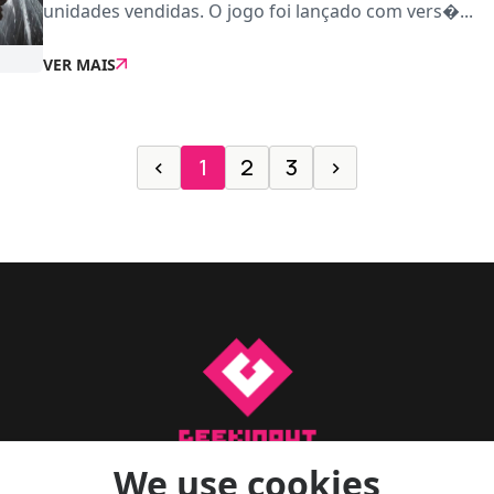
unidades vendidas. O jogo foi lançado com vers�...
VER MAIS
‹
1
2
3
›
We use cookies