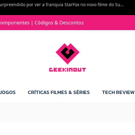
Jorge Loureiro | Fearme diz: A versão da Switch 2 tem censura... mas também não perdes muito.
e com vontade para comprar para a Switch 2 :P
omponentes | Códigos & Descontos
Jorge Loureiro | Fearme diz: Boas, obrigado pelo teu comentário. Talvez seja verdade que a Microsoft está a tentar redefinir o futuro dos jogos, mas para uma marca que já trocou de estratégia tantas vezes, é difícil acreditar em mais uma virada de direção. Basta lembrar do Kinect, da aposta no cloud gaming, ou mesmo do discurso de que os exclusivos eram "essenciais": todas essas promessas acabaram por perder força com o tempo. Além disso, há um ponto chave que estás a ignorar: as consolas Xbox. Está à vista que foram praticamente abandonadas. Quem comprou uma Xbox Series X a pensar que ia ser a máquina indispensável para jogar exclusivos, ficou a arder, porque hoje esses jogos chegam também ao PC e, cada vez mais, até à concorrência. Isso mina a identidade da marca e enfraquece a confiança dos jogadores. A PlayStation até pode estar a lançar alguns jogos na Xbox como o Helldivers 2, mas não é o catálogo inteiro. Desta forma, as consolas PS5 continuam a ter valor.
 JOGOS
CRÍTICAS FILMES & SÉRIES
TECH REVIEW