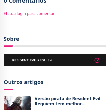
0 Comentários
Efetua login para comentar
Sobre
RESIDENT EVIL REQUIEM
Outros artigos
Versão pirata de Resident Evil
Requiem tem melhor
desempenho por falta de