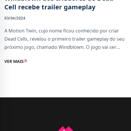
Cell recebe trailer gameplay
03/04/2024
A Motion Twin, cujo nome ficou conhecido por criar
Dead Cells, revelou o primeiro trailer gameplay do seu
próximo jogo, chamado Windblown. O jogo vai ser
lançado em versão de acesso antecipado no Steam
VER MAIS
algures em 2024 e poderá ser jogado 1 a 3 jo...