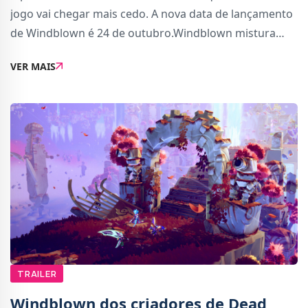
jogo vai chegar mais cedo. A nova data de lançamento
de Windblown é 24 de outubro.Windblown mistura
momentos de aventura com exploração e história.
VER MAIS
Tem-se destacado e chamado atenção pelo estilo...
TRAILER
Windblown dos criadores de Dead