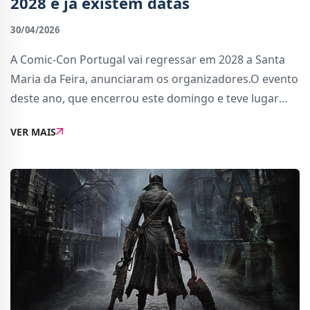
2028 e já existem datas
30/04/2026
A Comic-Con Portugal vai regressar em 2028 a Santa
Maria da Feira, anunciaram os organizadores.O evento
deste ano, que encerrou este domingo e teve lugar
pela primeira vez o Europarque é descrito como um
VER MAIS
&quot;sucesso, não só pela forte adesão do