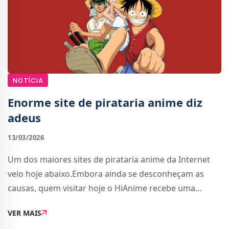
NOTÍCIA
Enorme site de pirataria anime diz
adeus
13/03/2026
Um dos maiores sites de pirataria anime da Internet
veio hoje abaixo.Embora ainda se desconheçam as
causas, quem visitar hoje o HiAnime recebe uma
mensagem de despedida que comunica o seguinte:
VER MAIS
&quot;Está na hora de nos despedirmos. E obrigado