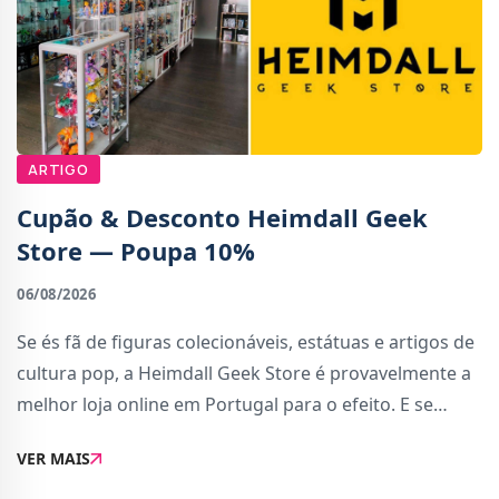
ARTIGO
Cupão & Desconto Heimdall Geek
Store — Poupa 10%
06/08/2026
Se és fã de figuras colecionáveis, estátuas e artigos de
cultura pop, a Heimdall Geek Store é provavelmente a
melhor loja online em Portugal para o efeito. E se
ainda não conhecias, tenho uma boa razão para
VER MAIS
experimentares agora mesmo: tenho um