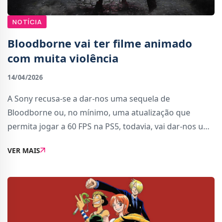
NOTÍCIA
Bloodborne vai ter filme animado
com muita violência
14/04/2026
A Sony recusa-se a dar-nos uma sequela de
Bloodborne ou, no mínimo, uma atualização que
permita jogar a 60 FPS na PS5, todavia, vai dar-nos um
anime baseado no popular jogo da From Software.O
VER MAIS
filme, confirmado hoje pela Sony Pictures
Entertainment