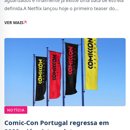
aguardados e finalmente já existe uma data de estreia
definida.A Netflix lançou hoje o primeiro teaser do
anime reimaginado, onde revela as primeiras imagens
VER MAIS
do que esperar em termos de qualidade de anima
NOTÍCIA
Comic-Con Portugal regressa em