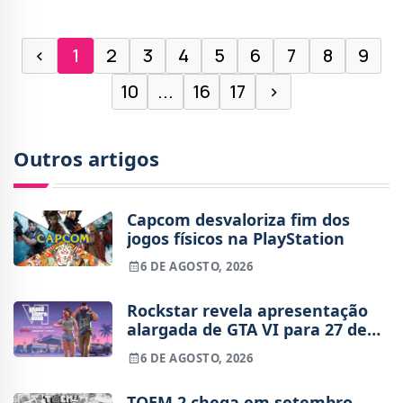
por
‹
1
2
3
4
5
6
7
8
9
10
...
16
17
›
Outros artigos
Capcom desvaloriza fim dos
jogos físicos na PlayStation
6 DE AGOSTO, 2026
Rockstar revela apresentação
alargada de GTA VI para 27 de
agosto
6 DE AGOSTO, 2026
TOEM 2 chega em setembro