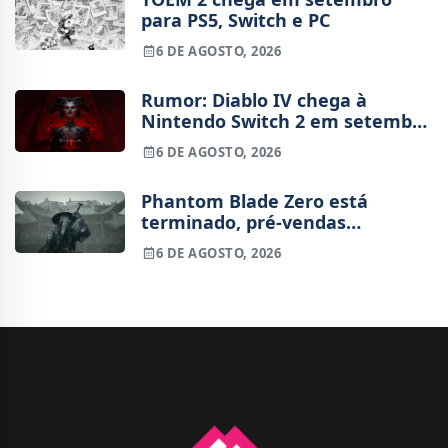
para PS5, Switch e PC
6 DE AGOSTO, 2026
Rumor: Diablo IV chega à
Nintendo Switch 2 em setembro
e vai custar o preço de um jogo
6 DE AGOSTO, 2026
novo
Phantom Blade Zero está
terminado, pré-vendas
começam na próxima semana
6 DE AGOSTO, 2026