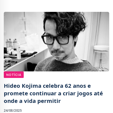
Roppongi Hills SCREEN7, em Tóquio.Os bilhetes cust
NOTÍCIA
Hideo Kojima celebra 62 anos e
promete continuar a criar jogos até
onde a vida permitir
24/08/2025