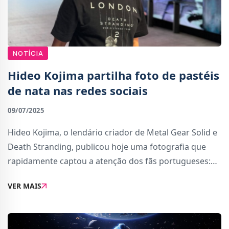
NOTÍCIA
Hideo Kojima partilha foto de pastéis
de nata nas redes sociais
09/07/2025
Hideo Kojima, o lendário criador de Metal Gear Solid e
Death Stranding, publicou hoje uma fotografia que
rapidamente captou a atenção dos fãs portugueses:
uma conjunto de pastéis de nata. A imagem foi
VER MAIS
partilhada no Instagram oficial do criador,