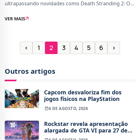
ultrapassando novidades como Death Stranding 2: On
the Beach e Elden Ring Nightreign.Segundo os dados
VER MAIS
da GSD divulgados pela associação alemã Game.de, o
‹
1
2
3
4
5
6
›
Outros artigos
Capcom desvaloriza fim dos
jogos físicos na PlayStation
6 DE AGOSTO, 2026
Rockstar revela apresentação
alargada de GTA VI para 27 de
agosto
6 DE AGOSTO, 2026