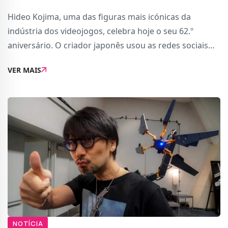
Hideo Kojima, uma das figuras mais icónicas da
indústria dos videojogos, celebra hoje o seu 62.º
aniversário. O criador japonês usou as redes sociais
para agradecer as mensagens que recebeu de fãs de
VER MAIS
todo o mundo, reforçando a sua vontade de c
NOTÍCIA