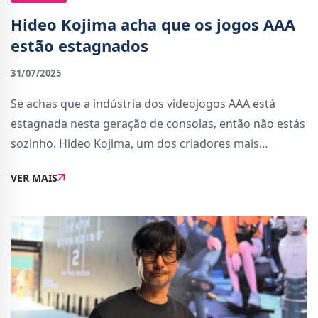
Hideo Kojima acha que os jogos AAA
estão estagnados
31/07/2025
Se achas que a indústria dos videojogos AAA está
estagnada nesta geração de consolas, então não estás
sozinho. Hideo Kojima, um dos criadores mais
influentes do meio, concorda contigo.Numa entrevista
VER MAIS
recente, Hideo Kojima confessou sentir-se d