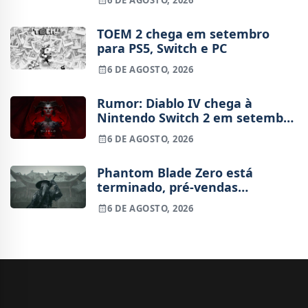
TOEM 2 chega em setembro
para PS5, Switch e PC
6 DE AGOSTO, 2026
Rumor: Diablo IV chega à
Nintendo Switch 2 em setembro
e vai custar o preço de um jogo
6 DE AGOSTO, 2026
novo
Phantom Blade Zero está
terminado, pré-vendas
começam na próxima semana
6 DE AGOSTO, 2026